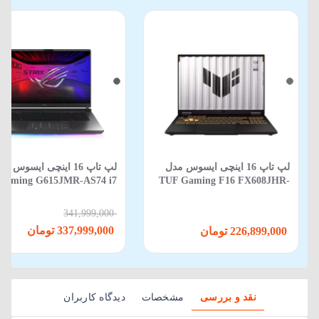
لپ تاپ 16 اینچی ایسوس مدل
لپ‌ تاپ 16 اینچی ایسوس م
Gaming G615JMR-AS74 i7
TUF Gaming F16 FX608JHR-
650HX-16GB-1TB SSD-8GB
RV088 Core i5 14450HX 16GB
RTX5060-WIN 11
512GB SSD 8GB RTX 5050
341,999,000
337,999,000 تومان
226,899,000 تومان
نقد و بررسی
مشخصات
دیدگاه کاربران