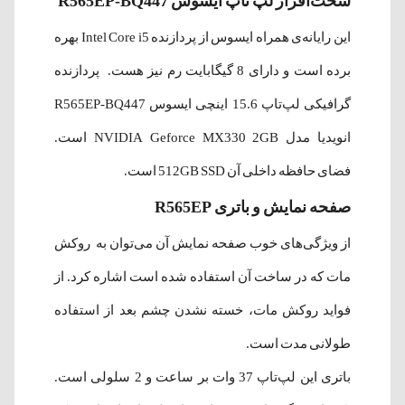
سخت‌افزار لپ‌ تاپ ایسوس R565EP-BQ447
این رایانه‌ی همراه ایسوس از پردازنده Intel Core i5 بهره
برده است و دارای 8 گیگابایت رم نیز هست. پردازنده
گرافیکی لپ‌تاپ 15.6 اینچی ایسوس R565EP-BQ447
انویدیا مدل NVIDIA Geforce MX330 2GB است.
فضای حافظه داخلی آن 512GB SSD است.
صفحه نمایش و باتری
R565EP
از ویژگی‌های خوب صفحه نمایش آن می‌توان به روکش
مات که در ساخت آن استفاده شده است اشاره کرد. از
فواید روکش مات، خسته نشدن چشم بعد از استفاده
طولانی مدت است.
باتری این لپ‌تاپ 37 وات بر ساعت و 2 سلولی است.