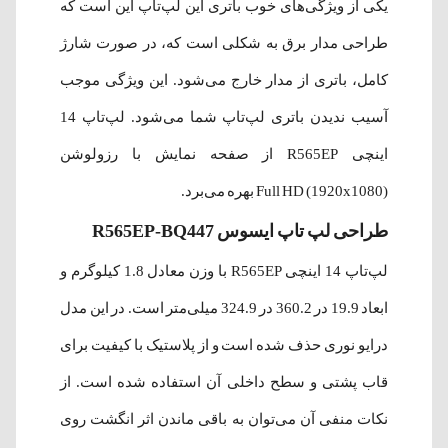
یکی از ویژگی‌های خوب باتری این لپ‌تاپ این است که
طراحی مدار برق به شکلی است که، در صورت شارژ
کامل، باتری از مدار خارج می‌شود. این ویژگی موجب
آسیب ندیدن باتری لپ‌تاپ شما می‌شود. لپ‌تاپ 14
اینچی R565EP از صفحه نمایش با رزولوشن
(1920x1080) Full HD بهره می‌برد.
طراحی لپ‌ تاپ ایسوس R565EP-BQ447
لپ‌تاپ 14 اینچی R565EP با وزن معادل 1.8 کیلوگرم و
ابعاد 19.9 در 360.2 در 324.9 میلی‌متر است. در این مدل
درایو نوری حذف شده است و از پلاستیک با کیفیت برای
قاب پشتی و سطح داخلی آن استفاده شده است. از
نکات منفی آن می‌توان به باقی ماندن اثر انگشت روی