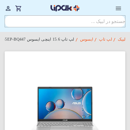
لیپک
لپ تاپ
ایسوس
لپ‌ تاپ 15.6 اینچی ایسوس ASUS VivoBook R565EP-BQ447