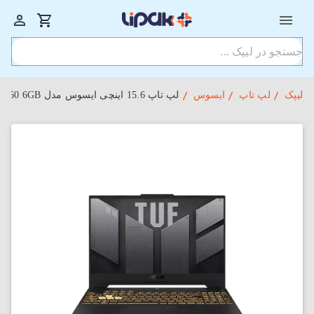
لیپک
لپ تاپ
ایسوس
لپ‌ تاپ 15.6 اینچی ایسوس مدل Asus TUF Gaming FX507ZM-HQ163 i7-16GB-1TSSD-RTX3060 6GB