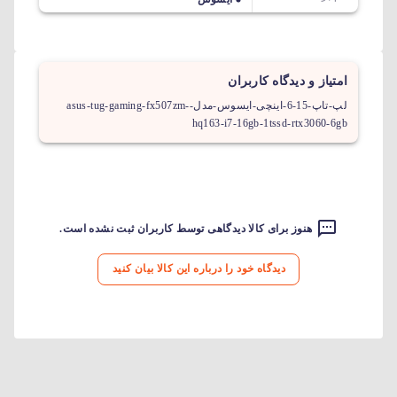
امتیاز و دیدگاه کاربران
لپ-تاپ-15-6-اینچی-ایسوس-مدل-asus-tug-gaming-fx507zm-
hq163-i7-16gb-1tssd-rtx3060-6gb
هنوز برای کالا دیدگاهی توسط کاربران ثبت نشده است.
دیدگاه خود را درباره این کالا بیان کنید