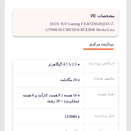
مشخصات کالا
ASUS TUF Gaming FX507ZM-HQ163 i7-
12700H/16/1TBSSD/6-RTX3060 Mecha Grey
پردازنده مرکزی
فرکانس پردازنده
2.3 تا 4.7 گیگاهرتز
حافظه Cache
24 مگابایت
تعداد هسته
14 هسته ( 8 هست کارآمد و 6 هسته
عملکردی) + 20 رشته
مدل پردازنده
12700H
سری پردازنده