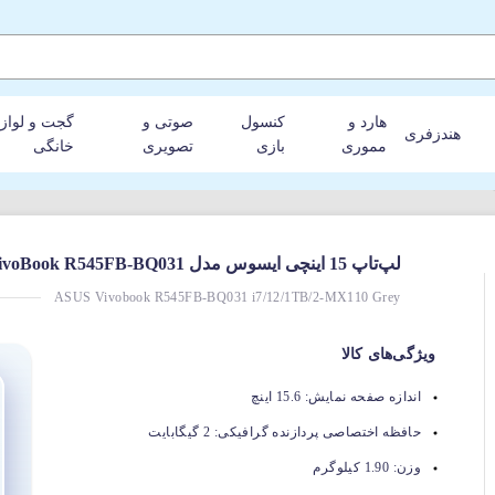
هارد و
کنسول
صوتی و
گجت و لواز
هندزفری
مموری
بازی
تصویری
خانگی
لپ‌تاپ 15 اینچی ایسوس مدل VivoBook R545FB-BQ031
ASUS Vivobook R545FB-BQ031 i7/12/1TB/2-MX110 Grey
ویژگی‌های کالا
اندازه صفحه نمایش:
15.6 اینچ
حافظه اختصاصی پردازنده گرافیکی:
2 گیگابایت
وزن:
1.90 کیلوگرم