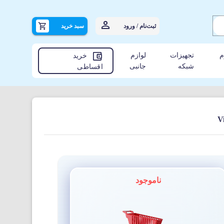
ثبت‌نام / ورود
سبد خرید
م
تجهیزات
لوازم
خرید
شبکه
جانبی
اقساطی
ناموجود