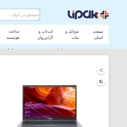
موبایل و
لپ‌تاپ و
ساعت
صفحه
اصلی
تبلت
آل‌این‌وان
هوشمند
لیپک
لپ تاپ
ایسوس
لپ‌تاپ 15 اینچی ایسوس مدل VivoBook R545FB-BQ031