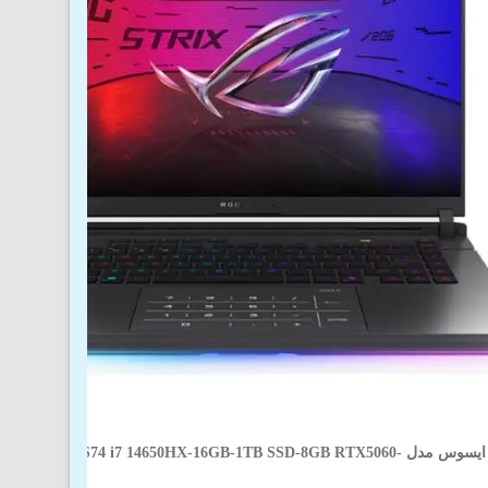
لپ‌ تاپ 16 اینچی ایسوس مدل JMR-AS74 i7 14650HX-16GB-1TB SSD-8GB RTX5060