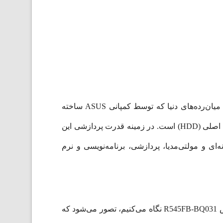
وقتی در مورد طراحی در لپ‌تاپ ASUS R545FB صحبت می‌کنیم، این دستگاه یکی از بهترین‌ها است. یکی از زیباترین میان‌رده‌های دنیا که توسط کمپانی ASUS ساخته
شده‌است. این دستگاه دارای پردازنده مرکزی اینتل Corei7 10510U است، دارای 12 گیگ رم DDR4 و یک ترابایت حافظه اصلی (HDD) است. در زمینه قدرت پردازشی این
‌ای و مولتی‌مدیا، پردازشی، برنامه‌نویسی و نرم
کمپانی ایسوس در طراحی سری R لپ‌تاپ‌های خود، شاسی‌های فوق‌العاده‌ای راهی بازار می‌کند. وقتی به لپ‌تاپ ایسوس R545FB-BQ031 نگاه می‌کنیم، تصور می‌شود که