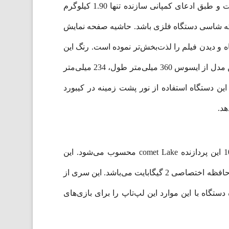
مشغول تماشای یه اولترابوک رده‌بالا هستیم. زیبایی دستگاه از هر سمت بسیار چشم‌نواز است. دستگاه بسیار سبک است و طبق ادعای کمپانی سازنده تنها 1.90 کیلوگرم
نظر می‌رسد که شاسی دستگاه فلزی باشد. حاشیه صفحه نمایش
ینچی با حاشیه کم خود تجربه کار با دستگاه و دیدن فیلم را لذت‌بخش‌تر نموده است. رنگ این
دستگاه خاکستری است و رنگ‌آمیزی آن به گونه‌ای است که از هر زاویه دید، به نظر می‌رسد دستگاه فلزی است. ابعاد این مدل از ایسوس 360 میلی‌متر طول، 234 میلی‌متر
طراحی این دستگاه استفاده از نور پشت زمینه در کیبورد
هد.
لپ‌تاپ 15 اینچی ASUS VIVOBOOK R545FB دارای پردازنده اینتل Corei7 10510U می‌باشد. این لپ‌تاپ از سری 10 این پردازنده comet Lake محسوب می‌شود. این
پردازنده دارای 4 هسته و 8 Thread می‌باشد. این لپ‌تاپ همچنین دارای پردازنده گرافیکی NVIDIA GEFORCE MX110 با حافظه اختصاصی 2 گیگابایت می‌باشد. این سری از
ی حافظه جانبی 1 ترابایتی است. مجموعه پردازنده دستگاه با این موارد این لپ‌تاپ را برای بازی‌های