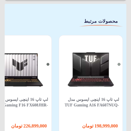
محصولات مرتبط
لپ تاپ 16 اینچی ایسوس مدل
لپ تاپ 16 اینچی ایسوس م
F Gaming F16 FX608JHR-
TUF Gaming A16 FA607NUQ-
88 Core i5 14450HX 16GB
RL014 R7 170 16GB 512GB SSD
512GB SSD 8GB RTX 5050
6GB RTX 4050
198,999,000 تومان
226,899,000 تومان