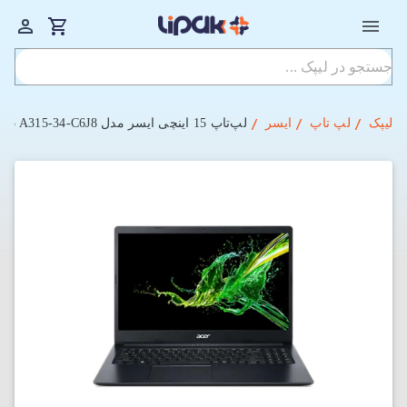
لیپک
لپ تاپ
ایسر
لپ‌تاپ 15 اینچی ایسر مدل Aspire 3 A315-34-C6J8