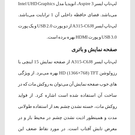
لپ‌تاپ ایسر Aspire 3، انویدیا مدل Intel UHD Graphics
می‌باشد. فضای حافظه داخلی آن 1 ترابایت می‌باشد.
لپ‌تاپ ایسر A315-C6J8 از دو پورت USB 2.0 و یک پورت
USB 3.0 و پورت HDMI بهره برده است.
صفحه نمایش و باتری
لپ‌تاپ ایسر A315-C6J8 از صفحه نمایش 15 اینچی با
رزولوشن HD (1366×768) TFT بهره می‌برد. از ویژگی
های خوب صفحه نمایش آن می‌توان به روکش مات که در
ساخت آن استفاده شده است اشاره کرد. از فواید
روکش مات، خسته نشدن چشم بعد از استفاده طولانی
مدت و همینطور اذیت نشدن چشم در محیط باز و در
معرض تابش آفتاب است. در مورد نقاط ضعف این