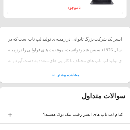
ناموجود
ایسر یک شرکت بزرگ تایوانی در زمینه ی تولید لپ تاپ است که در
سال 1976 تاسیس شد و توانست، موفقیت های فراوانی را در زمینه
ی تولید لپ تاپ های مختلف با کارایی های متعدد به دست آورد و به
رقابت با برند های مطرح دنیا مانند اپل، اچ پی، ایسوس و... بپردازد.
مشاهده بیشتر
این لپ تاپ ها دارای قیمت مناسب می باشند و می توانند نیاز های
شما را بر طرف کند. اگر به دنبال
خرید لپ تاپ
با کیفیت هستید که
سوالات متداول
عمر طولانی داشته باشد
خرید لپ تاپ ایسر
می تواند گزینه ای
مناسب برای شما باشد. تنها لازم است که انتخابی درست در
کدام لپ تاپ های ایسر رقیب مک بوک هستند؟
خصوص مدل و سری این لپ تاپ ها داشته باشید.