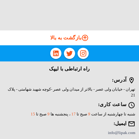
لپ تاپ های اپل و ماکروسافت نیز رقابت کند.
لپ تاپ گیمینگ ایسر
در سال های اخیر کمپانی های مانند ایسر، ایسوس و لنوو به این
مسئله پی بردند که باید لپ تاپ گیمینگ را وارد بازار کنند و این لپ
بازگشت به بالا
تاپ ها قابلیت های مناسب برای گیمر ها داشته باشد. این مسئله
برای کمپانی ایسر از اهمیت زیادی برخوردار بود که لپ تاپ هایی را
راه ارتباطی با لیپک
با قابلیت گیمینگ وارد بازار کند که بتواند پاسخگوی نیاز های افرادی
آدرس:
که عاشق بازی ها هستند، باشد. لپ تاپ های گیمینگ ایسر در دو
تهران - خیابان ولی عصر - بالاتر از میدان ولی عصر -کوچه شهید شهامتی - پلاک
سری زیر به گیمر ها معرفی شده اند:
21
ساعت کاری:
لپ تاپ های سری Predator
شنبه تا چهارشنبه از ساعت
9
صبح تا
17
، پنجشنبه ها
9
صبح تا
15
که از برجسته ترین لپ تاپ های گیمینگ ایسر است و قابلیت هایی
ایمیل:
فراتر از یک لپ تاپ معمولی دارند و رقیب لپ تاپ های گیمینگ در
info@lipak.com