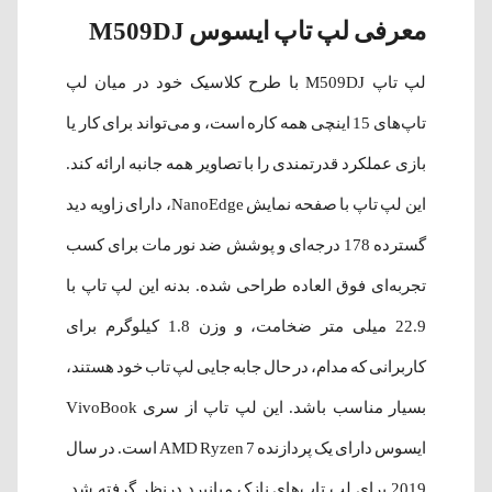
معرفی لپ تاپ ایسوس M509DJ
لپ تاپ M509DJ با طرح کلاسیک خود در میان لپ
تاپ‌های 15 اینچی همه کاره است، و می‌تواند برای کار یا
بازی عملکرد قدرتمندی را با تصاویر همه جانبه ارائه کند.
این لپ تاپ با صفحه نمایش NanoEdge، دارای زاویه دید
گسترده 178 درجه‌ای و پوشش ضد نور مات برای کسب
تجربه‌ای فوق العاده طراحی شده. بدنه این لپ تاپ با
22.9 میلی متر ضخامت، و وزن 1.8 کیلوگرم برای
کاربرانی که مدام، در حال جابه جایی لپ تاب خود هستند،
بسیار مناسب باشد. این لپ تاپ از سری VivoBook
ایسوس دارای یک پردازنده AMD Ryzen 7 است. در سال
2019 برای لپ تاپ‌های نازک میانبرد درنظر گرفته شد.