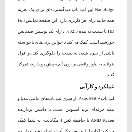
NanoEdge این لپ تاپ دیدگسترده‌ای برای یک تجربه
همه جانبه برای هر کاربری دارد. این صفحه نمایش Full
HD با نسبت به بنده 82.5% دارای یک پوشش ضدتابش
خورشید است. کمک می‌کند تا حواس پرتی‌های ناخواسته
ناشی از خیره شدن به صفحه را جلوگیری کند، و افراد
بتوانند به طور واقعی بر روی آنچه پیش رو دارند، تمرکز
کنند.
عملکرد و کارآیی
لپ تاپ Asus M509، از سری لپ تاپ‌های مالتی مدیا و
نیمه حرفه‌ای برند ایسوس است. با داشتن پردازنده
AMD Ryzen با حافظه کش 4 مگابایت، به شما کمک
می‌کند تا کارها را سریع‌تر و کارآمدتر انجام دهید. پردازنده