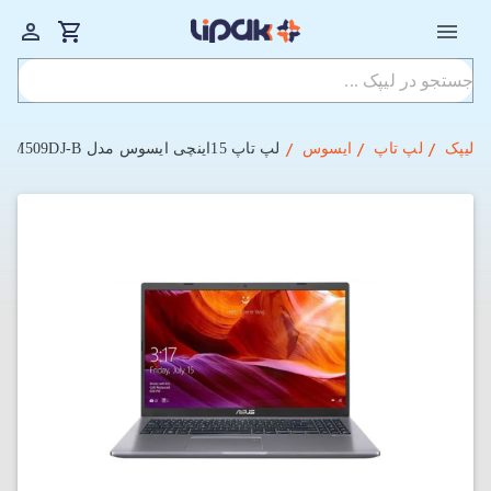
لیپک
لپ تاپ
ایسوس
لپ تاپ 15اینچی ایسوس مدل M509DJ-B