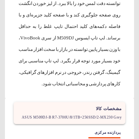
توانسته دقت لمس خود را بالا ببرد. از لیز خوردن انگشت
روی صفحه جلوگیری کند و با صفحه کلید جزیره‌ای و با
فاصله دکمه‌های کلید احتمال تایپ غلط را به حداقل
برساند. لپ تاپ ایسوس M509DJ از سری VivoBook،
با وزن بسیار پایین توانسته در بازار با سخت افزار مناسب
خود بسیار مورد توجه قرار بگیرد. لپ تاپ مناسبی برای
گیمینگ، گرفتن رندر، خروجی در نرم افزارهای گرافیکی،
کارهای پردازشی و محاسباتی انتخاب شود.
مشخصات کالا
ASUS M509DJ-B R7-3700U/8/1TB+256SSD/2-MX230 Grey
پردازنده مرکزی