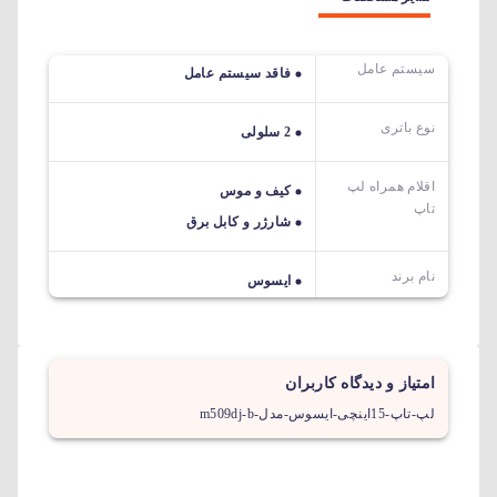
سیستم عامل
فاقد سیستم عامل
نوع باتری
2 سلولی
اقلام همراه لپ
کیف و موس
تاپ
شارژر و کابل برق
نام برند
ایسوس
امتیاز و دیدگاه کاربران
لپ-تاپ-15اینچی-ایسوس-مدل-m509dj-b