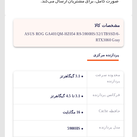
صورت کامل، برای مشتریان ارسال می‌کند.
مشخصات کالا
ASUS ROG GA401QM-HZ054 R9-5900HS/32/1TBSSD/6-
RTX3060 Gray
پردازنده مرکزی
محدوده سرعت
3.1 گیگاهرتز
پردازنده
فرکانس پردازنده
3.1 تا 4.5 گیگاهرتز
حافظه Cache
16 مگابایت
مدل پردازنده
5900HS