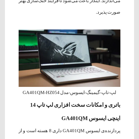
می‌اندازند. اینکار باعث می‌شود تا فرآیند خنک‌سازی بهتر
صورت پذیرد.
لپ‌-تاپ-گیمینگ-ایسوس-مدل GA401QM-HZ054
باتری و امکانات سخت افزاری لپ تاپ 14
اینچی ایسوس GA401QM
پردازنده‌ی ایسوس GA401QM داری 8 هسته است و از