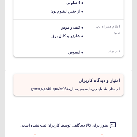
4 سلولی
از جنس لیتیوم یون
اقلام همراه لپ
کیف و موس
تاپ
شارژر و کابل برق
نام برند
ایسوس
امتیاز و دیدگاه کاربران
لپ-تاپ-14-اینچی-ایسوس-مدل-gaming-ga401qm-hz054
هنوز برای کالا دیدگاهی توسط کاربران ثبت نشده است.