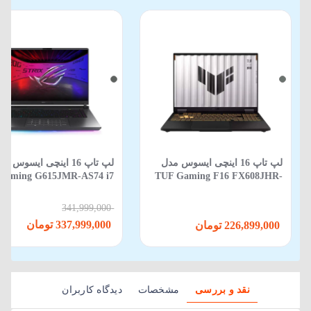
لپ تاپ 16 اینچی ایسوس مدل
لپ‌ تاپ 16 اینچی ایسوس م
Gaming G615JMR-AS74 i7
TUF Gaming F16 FX608JHR-
650HX-16GB-1TB SSD-8GB
RV088 Core i5 14450HX 16GB
RTX5060-WIN 11
512GB SSD 8GB RTX 5050
341,999,000
337,999,000 تومان
226,899,000 تومان
نقد و بررسی
مشخصات
دیدگاه کاربران