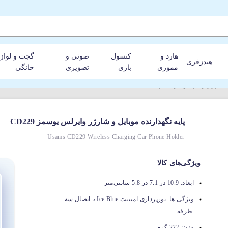
هارد و
کنسول
صوتی و
گجت و لواز
هندزفری
مموری
بازی
تصویری
خانگی
ارژر وایرلس یوسمز CD229
پایه نگهدارنده موبایل و شارژر وایرلس یوسمز CD229
Usams CD229 Wireless Charging Car Phone Holder
ویژگی‌های کالا
ابعاد:
10.9 در 7.1 در 5.8 سانتی‌متر
،
ویژگی ها:
نورپردازی امبینت Ice Blue
اتصال سه
طرفه
وزن:
227 گرم