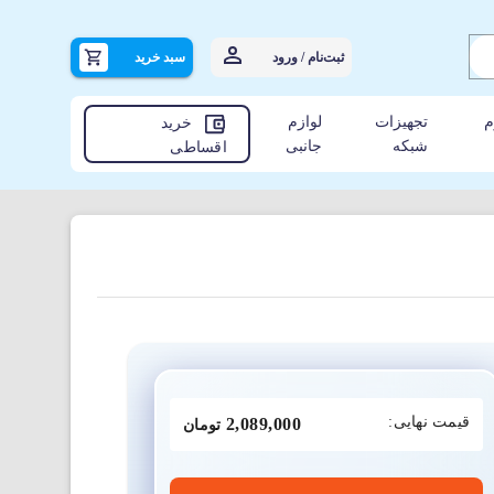
ثبت‌نام / ورود
سبد خرید
م
تجهیزات
لوازم
خرید
شبکه
جانبی
اقساطی
قیمت نهایی:
2,089,000
تومان