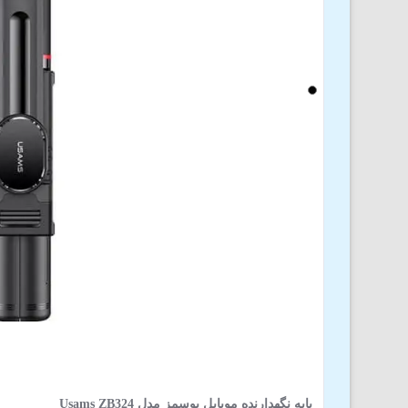
پایه نگهدارنده موبایل یوسمز مدل Usams ZB324