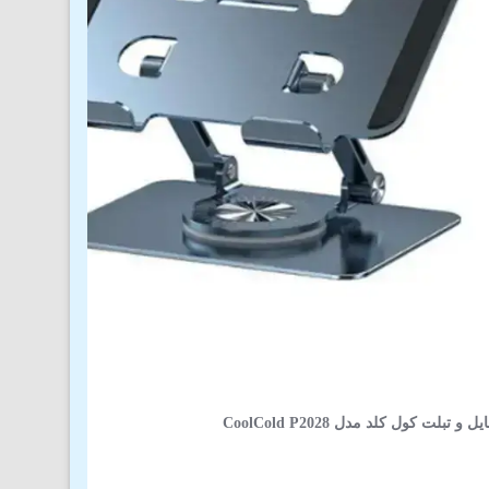
 تبلت کول کلد مدل CoolCold P2028
(1)