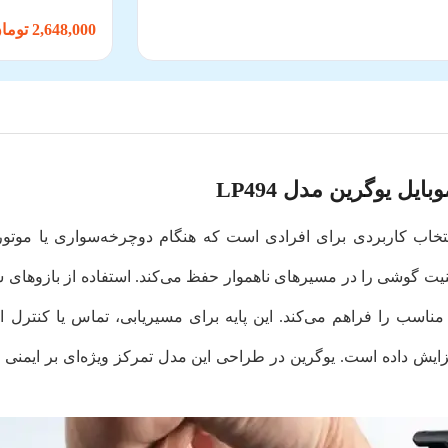
2,648,000 تومان
یل یوگرین مدل LP494
دارنده گوشی موبایل یوگرین LP494 یک انتخاب کاربردی برای افرادی است که هنگام دوچرخه‌
ت گوشی را در مسیرهای ناهموار حفظ می‌کند. استفاده از بازوها
م زاویه دید مناسب را فراهم می‌کند. این پایه برای مسیریابی، تماس یا کن
زایش داده است. یوگرین در طراحی این مدل تمرکز ویژه‌ای بر ایمنی و 