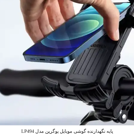
پایه نگهدارنده گوشی موبایل یوگرین مدل LP494