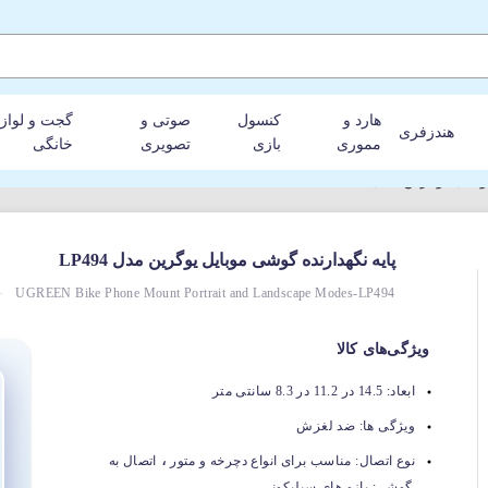
هارد و
کنسول
صوتی و
گجت و لواز
هندزفری
مموری
بازی
تصویری
خانگی
یل یوگرین مدل LP494
پایه نگهدارنده گوشی موبایل یوگرین مدل LP494
UGREEN Bike Phone Mount Portrait and Landscape Modes-LP494
ویژگی‌های کالا
ابعاد:
14.5 در 11.2 در 8.3 سانتی متر
ویژگی ها:
ضد لغزش
،
نوع اتصال:
مناسب برای انواع دچرخه و متور
اتصال به
گوشی: بازو های سیلیکونی