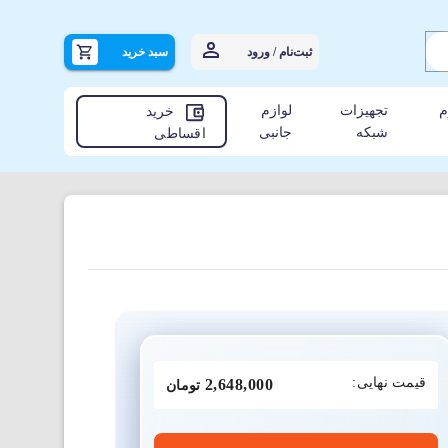
ثبت‌نام / ورود
سبد خرید
م
تجهیزات
لوازم
خرید
شبکه
جانبی
اقساطی
قیمت نهایی:
2,648,000
تومان