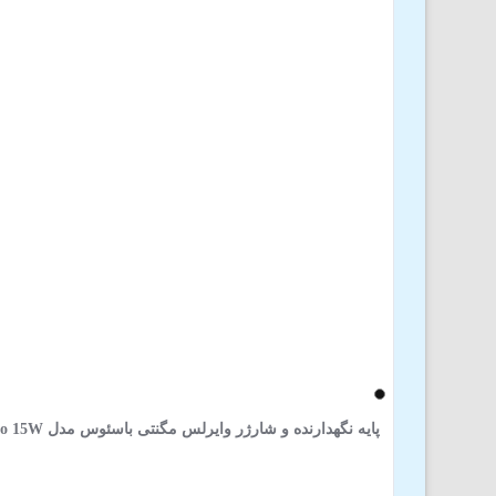
پایه نگهدارنده و شارژر وایرلس مگنتی باسئوس مدل Baseus Milky Way Pro 15W