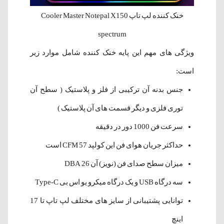
خنک کننده لپ تاپ Cooler Master Notepal X150
spectrum
ویژگی های مهم این پایه خنک کننده شامل موارد زیر
است:
جنس بدنه آن ترکیبی از فلز و پلاستیک ( سطح آن
توری فلزی و دیگر قسمت های آن پلاستیک )
سرعت فن 1000 دور در دقیقه
حداکثر جریان هوای فن این کولپد 57 CFM است
میزان سطح صدای فن (نویز) آن 26 DBA
سه درگاه USB و یک درگاه میکرو یو اس بی Type-C
توانایی پشتیبانی از سایز های مختلف لپ تاپ تا 17
اینچ