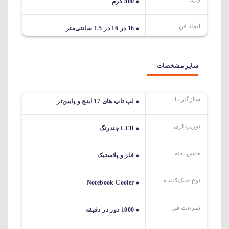
800 گرم
ابعاد فن
16 در 16 در 1.5 سانتی‌متر
سایر مشخصات
سازگار با
لپ تاپ های 17 اینچ و پایین‌تر
نورپردازی
LED چندرنگ
جنس بدنه
فلز و پلاستیک
نوع خنک‌کننده
Notebook Cooler
سرعت فن
1000 دور در دقیقه