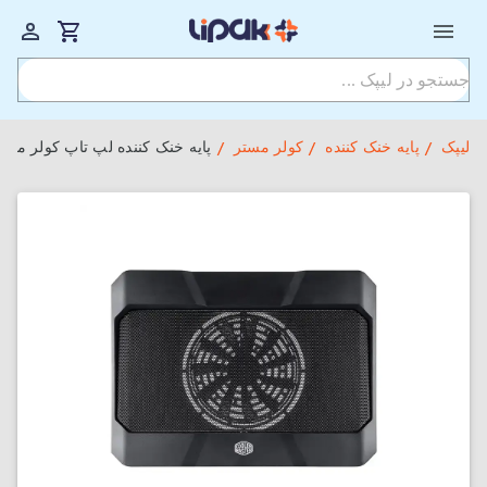
لیپک
پایه خنک کننده
کولر مستر
پایه خنک کننده لپ تاپ کولر مستر مدل r NotePal X150 Spectrum