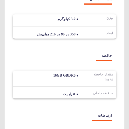
وزن
3.2 کیلوگرم
ابعاد
358 در 96 در 216 میلی‌متر
حافظه
مقدار حافظه
16GB GDDR6
RAM
حافظه داخلی
1ترابایت
ارتباطات