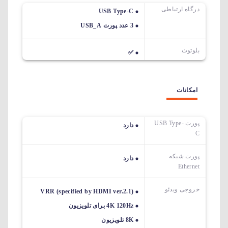
درگاه ارتباطی
USB Type-C
3 عدد پورت USB_A
بلوتوث
✅
امکانات
پورت USB Type-
دارد
C
پورت شبکه
دارد
Ethernet
خروجی ویدئو
VRR (specified by HDMI ver.2.1)
4K 120Hz برای تلویزیون
8K تلویزیون