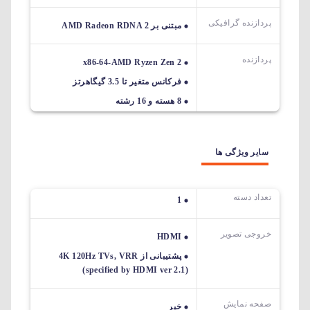
پردازنده گرافیکی
مبتنی بر AMD Radeon RDNA 2
پردازنده
x86-64-AMD Ryzen Zen 2
فرکانس متغیر تا 3.5 گیگاهرتز
8 هسته و 16 رشته
سایر ویژگی ها
تعداد دسته
1
خروجی تصویر
HDMI
پشتیبانی از 4K 120Hz TVs, VRR
(specified by HDMI ver 2.1)
صفحه نمایش
خیر