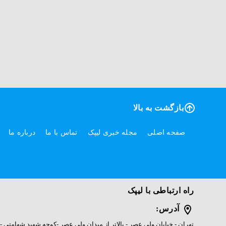
بازگشت به بالا
صفحه اصلی
مجله خبری لیپک
تماس با ما
درباره ما
راه ارتباطی با لیپک
آدرس:
تهران - خیابان ولی عصر - بالاتر از میدان ولی عصر -کوچه شهید شهامتی - پل