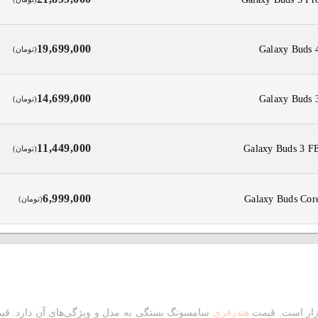
19,699,000
(تومان)
14,699,000
(تومان)
11,449,000
(تومان)
6,999,000
(تومان)
زار است. قیمت
هندزفری
سامسونگ بستگی به مدل و ویژگی‌های آن دارد. ق