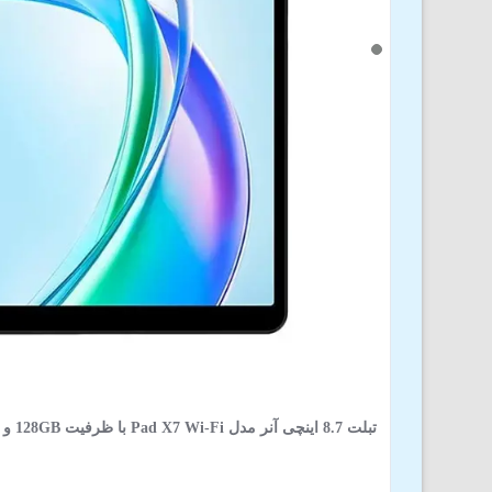
تبلت 8.7 اینچی آنر مدل Pad X7 Wi-Fi با ظرفیت 128GB و رم 4GB ( به همراه قاب سیلیکونی )