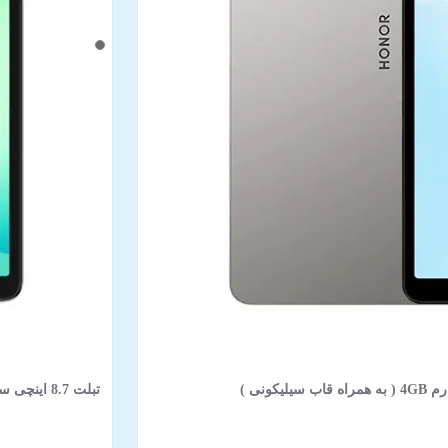
تبلت 8.7 اینچی سامسونگ مدل Galaxy Tab A11-X135G 4G با ظرفیت 64GB و رم 4GB