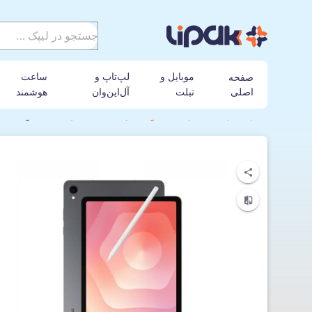
موبایل و
لپ‌تاپ و
ساعت
صفحه
اصلی
تبلت
آل‌این‌وان
هوشمند
لیپک
تبلت
سامسونگ
تبلت 11 اینچی سامسونگ مدل Galaxy Tab S11 5G (SM-X736B) با ظرفیت 128GB و رم 12GB