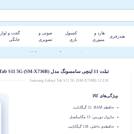
هارد و
کنسول
صوتی و
گجت و لواز
هندزفری
مموری
بازی
تصویری
خانگی
تبلت 11 اینچی سامسونگ مدل Galaxy Tab S11 5G (SM-X736B) با ظرفیت 128GB و رم 12GB
Samsung Galaxy Tab S11 5G (SM-X736B) 12-128
ویژگی‌های کالا
حافظه RAM:
12 گیگابایت
ماژول دوربین:
13 مگاپیکسل
حافظه‌ی داخلی:
128 گیگابایت