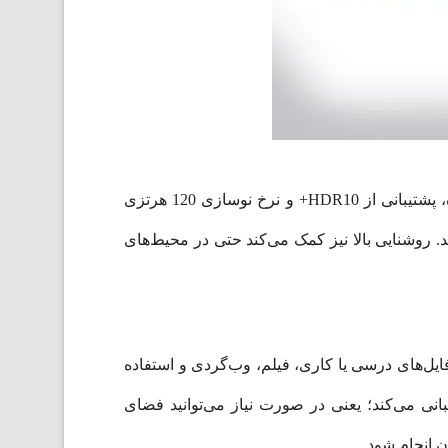
نمایشگر 11 اینچی Dynamic AMOLED 2X یکی از مهم‌ترین نقاط قوت این تبلت است. کیفیت تصویر بالا، رنگ‌های زنده، پشتیبانی از HDR10+ و نرخ نوسازی 120 هرتزی
 روشنایی بالا نیز کمک می‌کند حتی در محیط‌های
اپلیکیشن، ذخیره فایل‌های درسی یا کاری، فیلم، وب‌گردی و استفاده
ن میزان حافظه پاسخگو خواهد بود. نکته مثبت اینکه Galaxy Tab S11 از کارت حافظه microSD پشتیبانی می‌کند؛ یعنی در صورت نیاز می‌توانید فضای