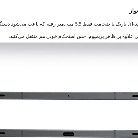
واز
سامسونگ در طراحی Galaxy Tab S11 5G سراغ بدنه‌ای باریک با ضخامت 
می علاوه بر ظاهر پریمیوم، حس استحکام خوبی هم منتقل می‌کنند.