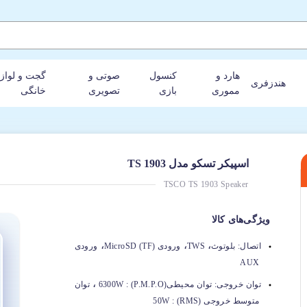
هارد و
کنسول
صوتی و
گجت و لواز
هندزفری
مموری
بازی
تصویری
خانگی
اسپیکر تسکو مدل TS 1903
TSCO TS 1903 Speaker
ویژگی‌های کالا
،
،
،
اتصال:
بلوتوث
TWS
ورودی MicroSD (TF)
ورودی
AUX
،
توان خروجی:
توان محیطی(P.M.P.O) : 6300W
توان
متوسط خروجی (RMS) : 50W