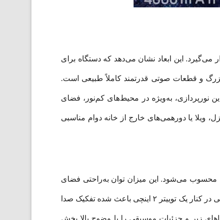
با ابعاد ۵۸.۳ × ۲۷ × ۲۶.۲ سانتی‌متر و وزن ۵.۶ کیلوگرم در دسته اسپیکرهای مهمانی (Party Speaker) قرار می‌گیرد. این ابعاد نشان می‌دهد که دستگاه برای
 بزرگ و قطعات صوتی قدرتمند کاملاً طبیعی است.
ش موسیقی ایجاد می‌کند. این نورپردازی، به‌ویژه در محیط‌های کم‌نور، فضای
، ویلا یا دورهمی‌های خارج از خانه دوام مناسبی
 حمل، قدرت بسیار مناسبی محسوب می‌شود. این میزان توان به‌راحتی فضای
یک سالن متوسط یا حیاط را پوشش می‌دهد و صدایی شفاف، پرقدرت و پرحجم ارائه می‌کند. وجود دو ساب‌ووفر ۶.۵ اینچی در کنار یک توییتر ۲ اینچی باعث شده تفکیک صدا
داهای زیر و جزئیات موسیقی را با وضوح بالا پخش