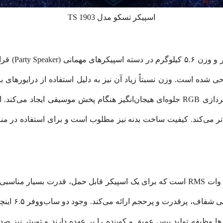
اسپیکر تسکو مدل TS 1903
تسکو TS 1903 
شده است. وزن نسبتاً زیاد آن نیز به دلیل استفاده از درایورهای
طراحی ظاهری اسپیکر مدرن و جذاب بوده و نورپردازی RGB جلوه‌ای هیجان‌انگیز هنگام پخ
‌تر می‌کند. کیفیت ساخت بدنه نیز مطلوب است و برای استفاده در منزل
مهم‌ترین ویژگی TS 1903، توان خروجی واقعی ۵۰ وات RMS است که برای یک اسپیکر قابل
ا وظیفه تولید بیس عمیق و کوبنده را بر عهده دارند و توییتر نیز ص