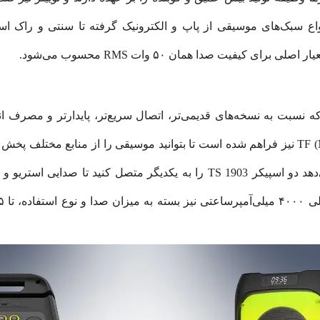
کیفیت صدا همان ۵۰ وات RMS محسوب می‌شود.
بلوتوث نسخه ۵.۳ بهره می‌برد که نسبت به نسخه‌های قدیمی‌تر، اتصال سریع‌تر، پایدار
استفاده از ورودی AUX و کارت حافظه TF (MicroSD) نیز فراهم شده است تا بتوانید موسیقی را ا
فناوری TWS است. این فناوری به شما اجازه می‌دهد دو اسپیکر TS 1903 را به یک