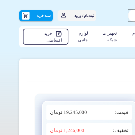
ثبت‌نام / ورود
سبد خرید
م
تجهیزات
لوازم
خرید
شبکه
جانبی
اقساطی
قیمت:
19,245,000
تومان
تخفیف:
1,246,000
تومان