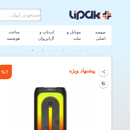
موبایل و
لپ‌تاپ و
ساعت
صفحه
اصلی
تبلت
آل‌این‌وان
هوشمند
لیپک
اسپیکر
تسکو
اسپیکر تسکو مدل TS 1903
پیشنهاد ویژه
%7