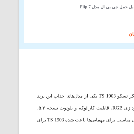
ل حمل جی بی ال مدل Flip 7
(1)
اگر به‌دنبال یک اسپیکر قابل حمل با صدایی قدرتمند برای مهمانی، دورهمی، جشن یا استفاده در فضای باز هستید، اسپیکر تسکو TS 1903 یکی از مدل‌های جذاب این برند
محسوب می‌شود. این اسپیکر با توان خروجی واقعی (RMS) ۵۰ وات، طراحی مجهز به دو ساب‌ووفر ۶.۵ اینچی، نورپردازی RGB، قابلیت کارائوکه و بلوتوث نسخه ۵.۳،
تجربه‌ای فراتر از یک اسپیکر معمولی ارائه می‌دهد. امکان اتصال به روش‌های مختلف، پشتیبانی از فناوری TWS و طراحی مناسب برای مهمانی‌ها باعث شده TS 1903 برای