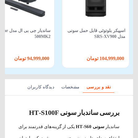
اسپیکر بلوتوثی قابل حمل سونی
ساندبار جی بی ال مدل Bar
مدل SRS-XV900
500MK2
104,999,000 تومان
94,999,000 تومان
نقد و بررسی
مشخصات
دیدگاه کاربران
بررسی ساندبار سونی HT-S100F
ساندبار
سونی HT-S60
یکی از گزینه‌های قدرتمند برای
ارتقاء صدای تلویزیون محسوب می‌شود که با توان