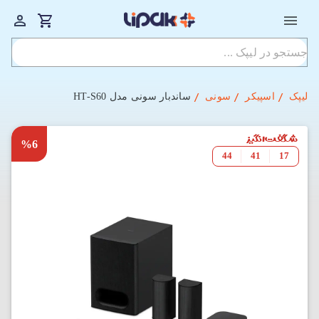
لیپک
اسپیکر
سونی
ساندبار سونی مدل HT-S60
%6
44
41
17