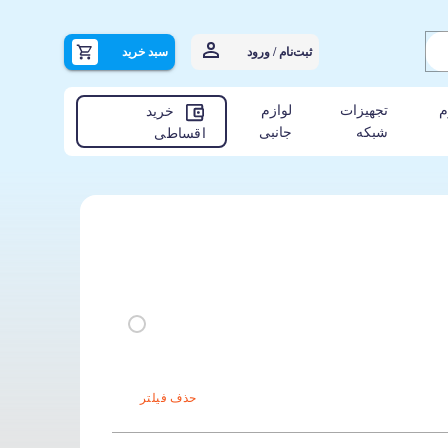
ثبت‌نام / ورود
سبد خرید
م
تجهیزات
لوازم
خرید
شبکه
جانبی
اقساطی
حذف فیلتر