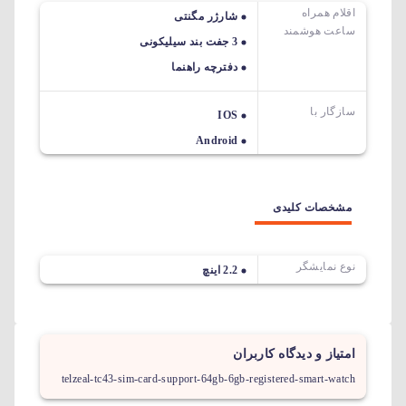
اقلام همراه
شارژر مگنتی
ساعت هوشمند
3 جفت بند سیلیکونی
دفترچه راهنما
سازگار با
IOS
Android
مشخصات کلیدی
نوع نمایشگر
2.2 اینچ
امتیاز و دیدگاه کاربران
telzeal-tc43-sim-card-support-64gb-6gb-registered-smart-watch