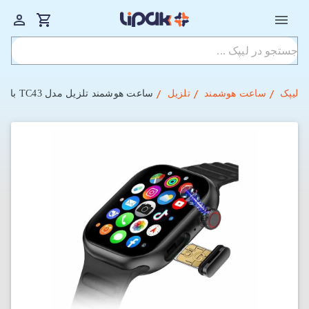
لیپک
ساعت هوشمند
تلزیل
ساعت هوشمند تلزیل مدل TC43 با حافظه 64 گیگابایت و رم 6 گیگابایت (رجیستر شده)