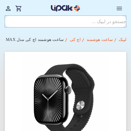
لیپک
ساعت هوشمند
اچ کی
ساعت هوشمند اچ کی مدل HK11 PRO MAX سایز 46mm