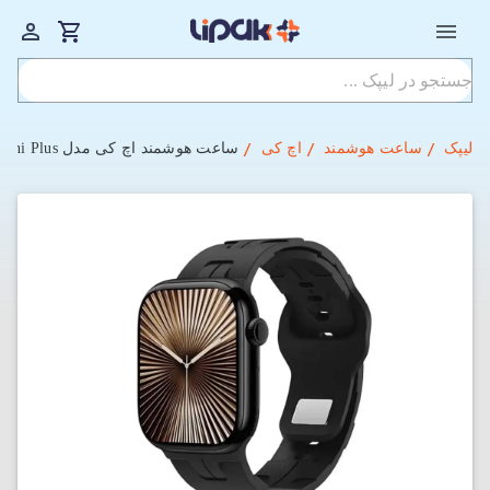
لیپک
ساعت هوشمند
اچ کی
ساعت هوشمند اچ کی مدل HK11 mini Plus سایز 38/41mm