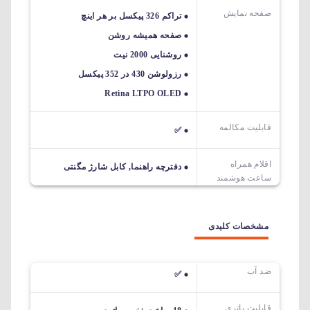
صفحه نمایش
تراکم 326 پیکسل بر هر اینچ
صفحه همیشه روشن
روشنایی 2000 نیت
رزولوشن 430 در 352 پیکسل
Retina LTPO OLED
قابلیت مکالمه
✅
اقلام همراه
دفترچه راهنما, کابل شارژ مگنتی
ساعت هوشمند
مشخصات کلیدی
ضد آب
✅
قابلیت باتری