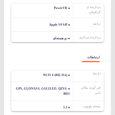
پردازنده ی
PowerVR
گرافیکی
تراشه
Apple S9 SiP
پردازنده مرکزی
دو هسته‌ای
ارتباطات
Wi-Fi
Wi-Fi 4 (802.11n)
فن آوری مکان
GPS, GLONASS, GALILEO, QZSS,
یابی
BDS
نسخه بلوتوث
5.3