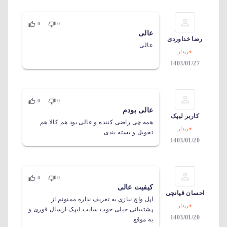
0
0
عالی
رضا خداوردی
عالی
خریدار
1403/01/27
0
0
عالی بودم
کاربر لیپک
همه چی راضی کننده و عالی بود هم کالا هم
خریدار
تحویل و بسته بندی
1403/01/20
0
0
کیفیت عالی
احسان قپانچی
اپل واچ نیازی به تعریف نداره ممنونم از
خریدار
پشتیبانی خیلی خوب سایت لیپک ارسال فوری و
1403/01/20
به موقع