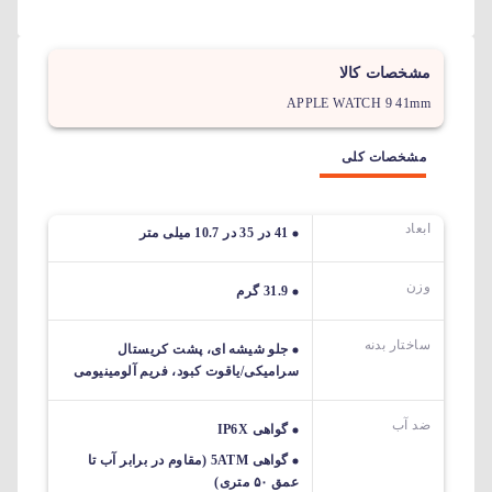
مشخصات کالا
APPLE WATCH 9 41mm
مشخصات کلی
ابعاد
41 در 35 در 10.7 میلی متر
وزن
31.9 گرم
ساختار بدنه
جلو شیشه ای، پشت کریستال
سرامیکی/یاقوت کبود، فریم آلومینیومی
ضد آب
گواهی IP6X
گواهی 5ATM (مقاوم در برابر آب تا
عمق ۵۰ متری)