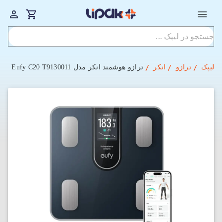
لیپک
ترازو
انکر
ترازو هوشمند انکر مدل Eufy C20 T9130011