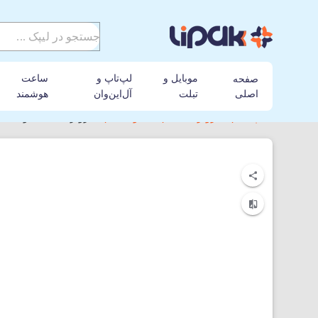
موبایل و
لپ‌تاپ و
ساعت
صفحه
اصلی
تبلت
آل‌این‌وان
هوشمند
لیپک
جارو رباتیک
شیائومی
جارو رباتیک شیائومی مدل 