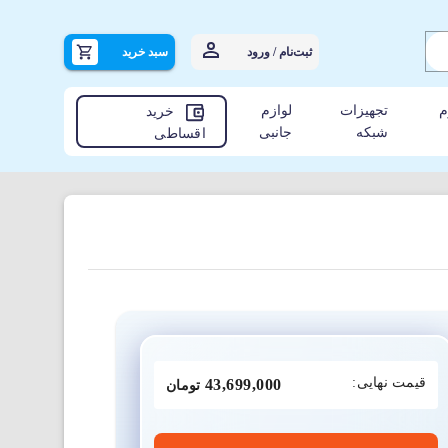
ثبت‌نام / ورود
سبد خرید
م
تجهیزات
لوازم
خرید
شبکه
جانبی
اقساطی
قیمت نهایی:
43,699,000
تومان