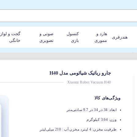
هارد و
کنسول
صوتی و
گجت و لواز
هندزفری
مموری
بازی
تصویری
خانگی
H40
جارو رباتیک شیائومی مدل H40
Xiaomi Robot Vacuum H40
ویژگی‌های کالا
ابعاد:
34 در 34 در 9.7 سانتی‌متر
وزن:
3.64 کیلوگرم
،
ظرفیت مخزن:
4 لیتر
مخزن آب : 210 میلی‌لیتر