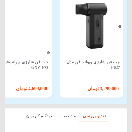
جت فن شارژی ویولنت‌فن مدل
جت فن شارژی ویولنت‌فن م
GXZ-F72
F027
3,299,000 تومان
4,699,000 تومان
نقد و بررسی
مشخصات
دیدگاه کاربران