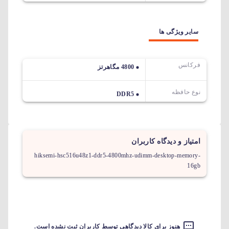
سایر ویژگی ها
فرکانس
4800 مگاهرتز
نوع حافظه
DDR5
امتیاز و دیدگاه کاربران
hiksemi-hsc516u48z1-ddr5-4800mhz-udimm-desktop-memory-
16gb
هنوز برای کالا دیدگاهی توسط کاربران ثبت نشده است.