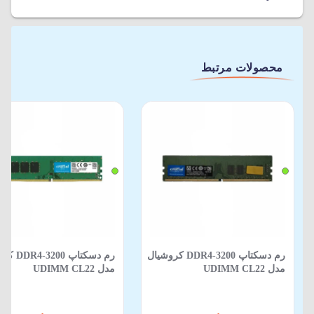
محصولات مرتبط
رم دسکتاپ DDR4-3200 کروشیال
رم دسکتاپ 00
مدل UDIMM CL22
مدل UDIMM CL22
CT102464BF832B ظرفیت 8
گیگابایت
گیگابایت