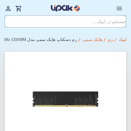
لیپک
رم
هایک سمی
رم دسکتاپ هایک سمی مدل HSC516U48Z1 DDR5 4800MHz UDIMM ظرفیت 16 گیگابایت