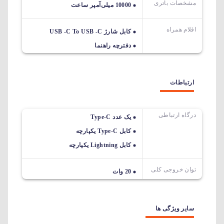
مشخصات باتری
10000 میلی‌آمپر ساعت
اقلام همراه
کابل شارژ USB -C To USB -C
دفترچه راهنما
ارتباطات
درگاه ارتباطی
یک عدد Type-C
کابل Type-C یکپارچه
کابل Lightning یکپارچه
توان خروجی کلی
20 وات
سایر ویژگی ها