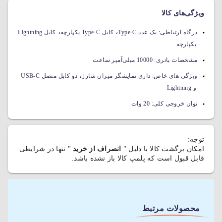
ویژگی‌های کالا
،
،
درگاه ارتباطی:
یک عدد Type-C
کابل Type-C یکپارچه
کابل Lightning
یکپارچه
مشخصات باتری:
10000 میلی‌آمپر ساعت
،
ویژگی های خاص:
داری نمایشگر میزان شارژ
دو کابل متصل USB-C
و Lightning
توان خروجی کلی:
20 وات
توجه:
امکان برگشت کالا با دلیل "
انصراف از خرید
" تنها در شرایطی
قابل قبول است که پلمپ کالا باز نشده باشد.
محصولات مرتبط