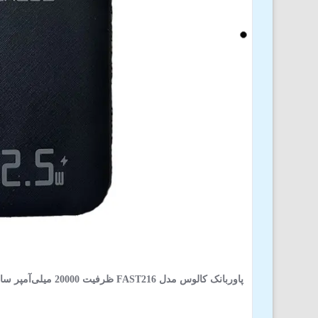
پاوربانک کالوس مدل FAST216 ظرفیت 20000 میلی‌آمپر ساعت توان 22.5 وات