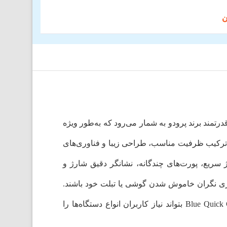
اعت یکی از گزینه‌های پرفروش و قدرتمند برند پرودو به شمار می‌رود که به‌طور ویژه
با ترکیب ظرفیت مناسب، طراحی زیبا و فناوری‌های
 سریع، پورت‌های چندگانه، نشانگر دقیق شارژ و
وری نگران خاموش شدن گوشی یا تبلت خود باشند.
همچنین پشتیبانی از توان خروجی بالا در پورت‌های USB-A و Type-C باعث شده پاوربانک پرودو Blue Quick Charge pb-22wPb10k بتواند نیاز کاربران انواع دستگاه‌ها را