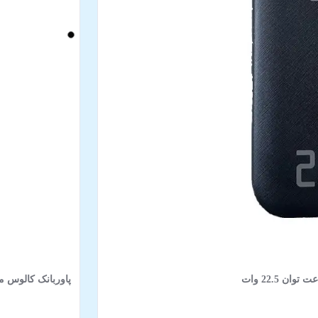
پاوربانک کالوس مدل FAST-H60 ظرفیت 60000 میلی‌آمپر ساعت ت