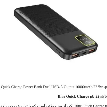
e Quick Charge Power Bank Dual USB-A Output 10000mAh/22.5w -
از نظر عملکرد شارژ، پاوربانک پرودو Blue Quick Charge pb-22wPb10k یکی از محصو