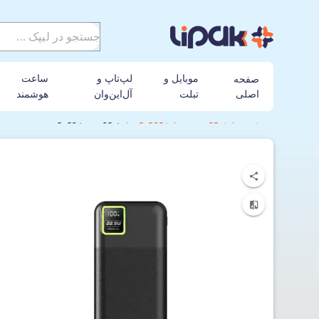
موبایل و
لپ‌تاپ و
ساعت
صفحه
اصلی
تبلت
آل‌این‌وان
هوشمند
لیپک
پاور بانک
پورودو
پاوربانک پرودو مدل Porodo Blue Quick Charge pb-22wPb10k با ظرفیت 10000 میلی‌آمپر ساعت