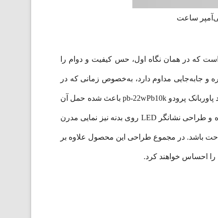
گونه‌ای ساخته شده است که در همان نگاه اول، حس کیفیت و دوام را
 و جابه‌جایی مداوم دارد، به‌خصوص زمانی که در
کیف یا کوله قرار می‌گیرد و احتمال برخورد با اشیای دیگر زیاد است. ابعاد 14.3 در 6.8 در 1.6 سانتی‌متری و وزن استاندارد پاوربانک پرودو pb-22wPb10k باعث شده حمل آن
بسیار راحت باشد و بدون ایجاد وزن اضافی در جیب یا کیف قرار‌گیرد. رنگ آبی جذاب محصول زیبایی خاصی به آن بخشیده و طراحی نشانگر LED روی بدنه نیز نمایی مدرن
راحت باشد. در مجموع طراحی این محصول علاوه بر
 را احساس خواهند کرد.