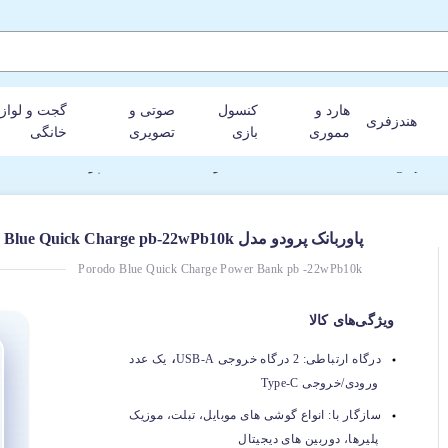
هارد و
کنسول
صوتی و
گجت و لواز
هندزفری
مموری
بازی
تصویری
خانگی
پاوربانک پرودو مدل Porodo Blue Quick Charge pb-22wPb10k با ظرفیت 10000 میلی‌آمپر ساعت
Porodo Blue Quick Charge Power Bank pb -22wPb10k
ویژگی‌های کالا
،
درگاه ارتباطی:
2 درگاه خروجی USB-A
یک عدد
ورودی/خروجی Type-C
سازگار با:
انواع گوشی های موبایل، تبلت، موزیک
پلیرها، دوربین های دیجیتال