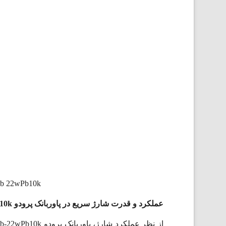
pb 22wPb10k
عملکرد و قدرت شارژ سریع در پاوربانک پرودو Blue Quick Charge pb-22wPb10k