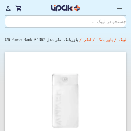
لیپک
پاور بانک
انکر
پاوربانک انکر مدل Anker 326 Power Bank-A1367 با ظرفیت 20000 میلی‌ آمپر ساعت