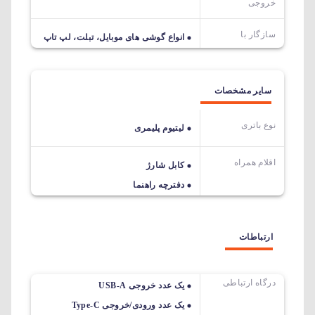
خروجی
سازگار با
انواع گوشی های موبایل، تبلت، لپ تاپ
سایر مشخصات
نوع باتری
لیتیوم پلیمری
اقلام همراه
کابل شارژ
دفترچه راهنما
ارتباطات
درگاه ارتباطی
یک عدد خروجی USB-A
یک عدد ورودی/خروجی Type-C