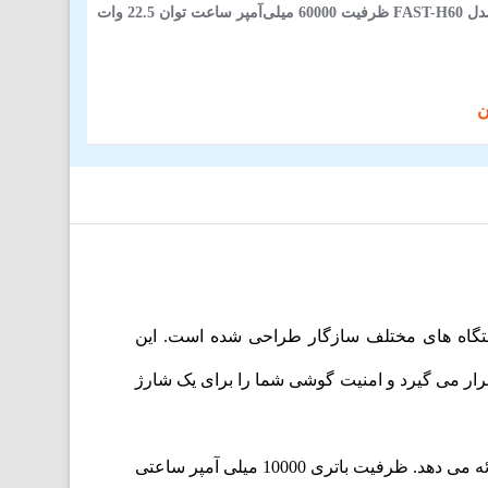
وان 22.5 وات
ریع و کارآمد دستگاه های مختلف سازگار طراحی شده است. این
قرار می گیرد و امنیت گوشی شما را برای یک شارژ
با داشتن ویژگی شارژ بی سیم 15 واتی Qi2، این پاوربانک یک شارژ سریع و کارآمدی را برای دستگاه های پشتیبانی شده ارائه می دهد. ظرفیت باتری 10000 میلی آمپر ساعتی