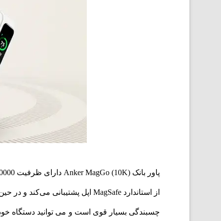
از استاندارد MagSafe اپل پشتیبانی می‌کند و در حین شارژ، به مدل‌های آیفون از سری 12 به بعد می‌چسبد.
چسبندگی بسیار قوی است و می توانید دستگاه خود 