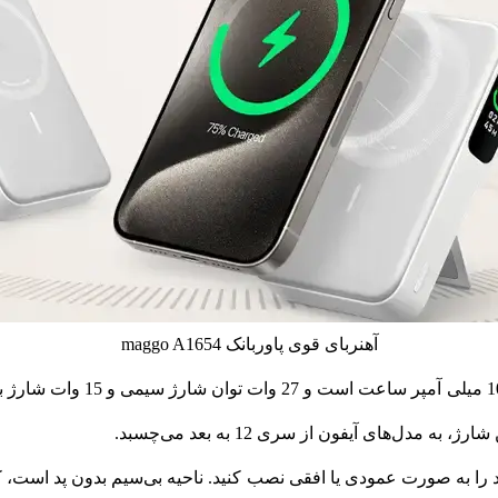
آهنربای قوی پاوربانک maggo A1654
پاور بانک Anker MagGo (10K) د
را به صورت عمودی یا افقی نصب کنید. ناحیه بی‌سیم بدون پد است، 