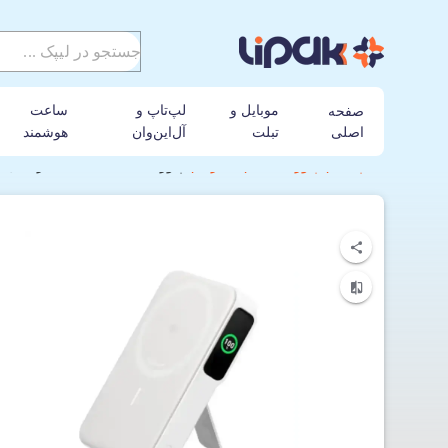
موبایل و
لپ‌تاپ و
ساعت
صفحه
اصلی
تبلت
آل‌این‌وان
هوشمند
لیپک
پاور بانک
انکر
پاوربانک مغناطیسی انکر مدل Anker MagGo-A1654 با ظرفیت 10000 میلی‌آمپرساعت