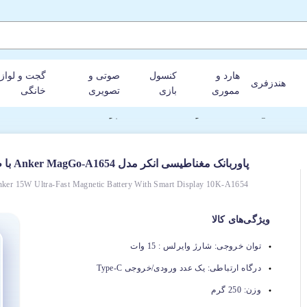
هارد و
کنسول
صوتی و
گجت و لواز
هندزفری
مموری
بازی
تصویری
خانگی
پاوربانک مغناطیسی انکر مدل Anker MagGo-A1654 با ظرفیت 10000 میلی‌آمپرساعت
ker 15W Ultra-Fast Magnetic Battery With Smart Display 10K-A1654
ویژگی‌های کالا
توان خروجی:
شارژ وایرلس : 15 وات
درگاه ارتباطی:
یک عدد ورودی/خروجی Type-C
وزن:
250 گرم