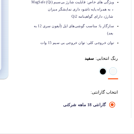
ویژگی های خاص:
قابلیت شارژ بی‌سیم MagSafe (Qi)
،
،
به همراه پایه تاشو
داری نمایشگر میزان
،
شارژ
دارای گواهینامه Qi2
سازگار با:
مناسب گوشی‌های اپل (آیفون سری 12 به
بعد)
توان خروجی کلی:
توان خروجی بی سیم 15 وات
رنگ انتخابی:
سفید
انتخاب گارانتی:
گارانتی 18 ماهه شرکتی