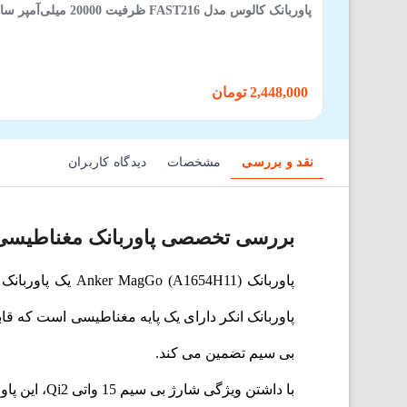
پاوربانک کالوس مدل FAST216 ظرفیت 20000 میلی‌آمپر ساعت توان 22.5 وات
2,448,000 تومان
نقد و بررسی
مشخصات
دیدگاه کاربران
بررسی تخصصی پاوربانک مغناطیسی ker MagGo-A1654
پاوربانک 654H11
پاوربانک انکر دارای یک پایه مغناطیسی است که قا
بی سیم تضمین می کند.