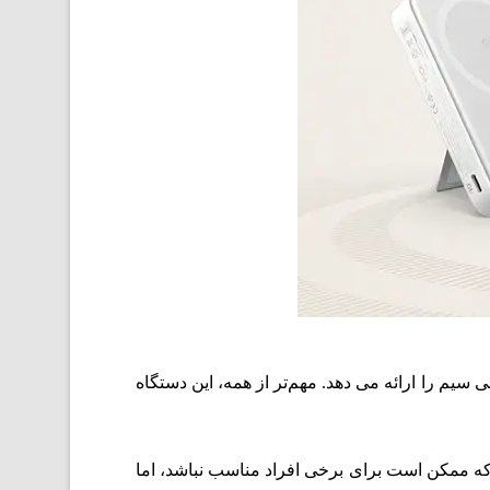
ارای ظرفیت 10000 میلی آمپر ساعت است و 27 وات توان شارژ سیمی و 15 وات شارژ بی سیم را ارائه می دهد. مهم‌تر از همه، این دستگاه
که ممکن است برای برخی افراد مناسب نباشد، اما