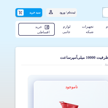
ثبت‌نام / ورود
سبد خرید
م
تجهیزات
لوازم
خرید
شبکه
جانبی
اقساطی
An
ناموجود