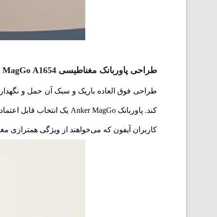
طراحی پاوربانک مغناطیسی Anker MagGo A1654
طراحی فوق العاده باریک و سبک آن حمل و نگهداری
کند. پاوربانک Anker MagGo
کاربران آیفون که می‌خواهند از ویژگی همترازی مغناطیسی سازگار با MagSafe برای کارایی بهی