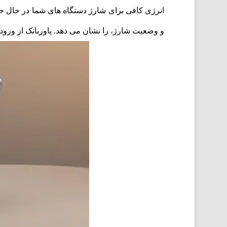
و وضعیت شارژ، را نشان می دهد. پاوربانک از ورودی/خروجی USB-C 27 واتی برای شارژ و شارژ مجدد س