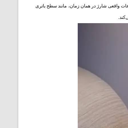
گاه های شما در حال حرکت فراهم می کند. صفحه نمایش هوشمند پاوربانک A1654 انکر طلاعات واقعی شارژ در همان زمان، مانند سطح باتری