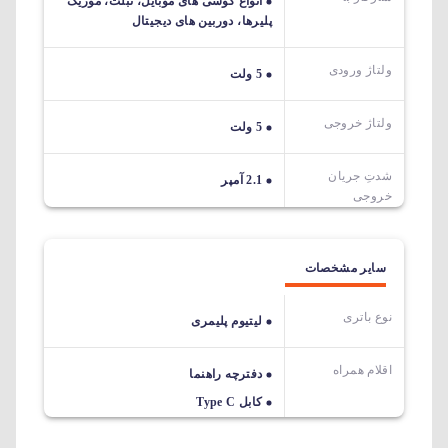
انواع گوشی های موبایل، تبلت، موزیک
پلیرها، دوربین های دیجیتال
ولتاژ ورودی
5 ولت
ولتاژ خروجی
5 ولت
شدتِ جریان
2.1 آمپر
خروجی
سایر مشخصات
نوع باتری
لیتیوم پلیمری
اقلام همراه
دفترچه راهنما
کابل Type C