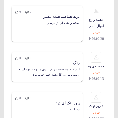
0
0
برند شناخته شده معتبر
محمد زارع
سلام راضی ام از خریدم
اقبال آبادی
خریدار
1404/02/20
0
0
رنگ
محمد خواجه
این کالا میتونست رنگ بندی متنوع تری داشته
خریدار
باشه ولی در کل همه چیز خوب بود
1403/06/13
0
0
پاوربانک ای دیتا
کاربر لیپک
سنگینه
خریدار