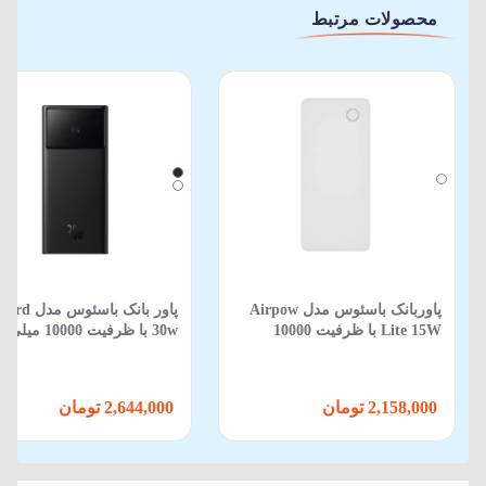
محصولات مرتبط
پاوربانک باسئوس مدل Airpow
پاور بانک باسئو
Lite 15W با ظرفیت 10000
30w با ظرفیت 10000 می
میلی‌آمپرساعت
ساعت
2,158,000 تومان
2,644,000 تومان