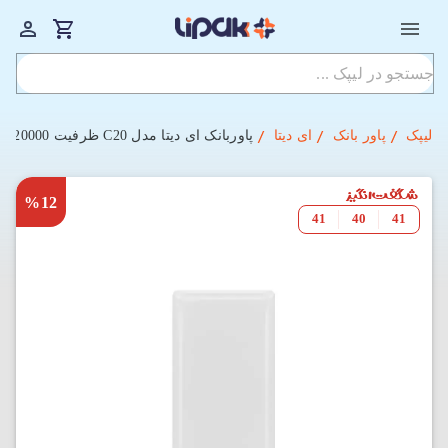
لیپک
پاور بانک
ای دیتا
پاوربانک ای دیتا مدل C20 ظرفیت 20000 میلی‌آمپرساعت
%12
41
40
40