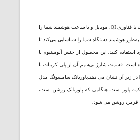
پاوربانک سامسونگ مدلEB-U1200، علاوه بر شارژ از طریق پورت USB، دارای فناوری شارژ بی‌سیم است که قادر است با فناوری QI، موبایل و یا ساعت‌ هوشمند شما را
ابلیت پشتیبانی از این فناوری را دارد به راحتی شارژ کند. تنها با قرار دادن موبایل خود بر روی پاور بانک EB-U1200، به‌طور هوشمند دستگاه شما را شناسایی می‌کند تا
د استفاده کنید. این محصول از جنس آلومینیوم با
 است. قسمت شارژ بی‌سیم آن از پلی کربنات با
 در زیر آن نشان می دهد.پاوربانک سامسونگ مدل
گر وضعیت، 4 عدد LED نشانگر سطح باتری و دکمه پاور است. هنگامی که پاوربانک روشن است،
 قرمز، روشن می شود.