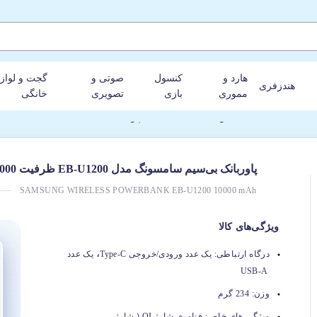
هارد و
کنسول
صوتی و
گجت و لواز
هندزفری
مموری
بازی
تصویری
خانگی
1 میلی‌آمپرساعت
پاوربانک بی‌سیم سامسونگ مدل EB-U1200 ظرفیت 10000 میلی‌آمپرساعت
SAMSUNG WIRELESS POWERBANK EB-U1200 10000 mAh
ویژگی‌های کالا
،
درگاه ارتباطی:
یک عدد ورودی/خروجی Type-C
یک عدد
USB-A
وزن:
234 گرم
ویژگی های خاص:
فناوری شارژ QI ( شارژ