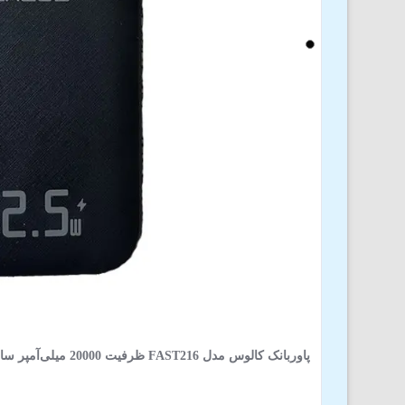
پاوربانک کالوس مدل FAST216 ظرفیت 20000 میلی‌آمپر ساعت توان 22.5 وات