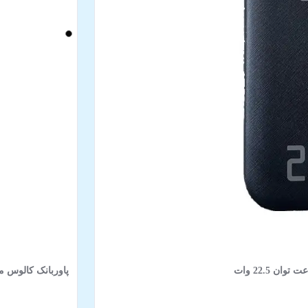
پاوربانک کالوس مدل FAST-H60 ظرفیت 60000 میلی‌آمپر ساعت ت