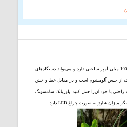
باتری قابل حمل سامسونگ (EB-U1200) اولین پاوربانک بی‌سیم ساخته شده توسط این غول فناوری است. ظرفیت 10000 میلی آمپر ساعتی دارد و می‌تواند دستگاه‌های
ر عین‌حال دستگاه دوم را از طریق پورت USB شارژ کند. این پاوربانک از جنس آلومینیوم است و در مقابل خط و خش
سب است و می‌توانید به راحتی با خود آن‌را حمل کنید. پاور‌بانک سامسونگ