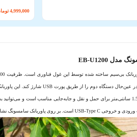
4,999,000 تومان
ل EB-U1200
دارای گواهی Qi را به صورت بی‌سیم شارژ کند و د
مقاوم است.با وزن 234 گرم و ابعاد 14.09 در 7 در1.5 سانتی‌متر برای حمل و نقل و جا‌به‌جایی منا