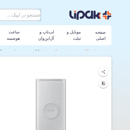
موبایل و
لپ‌تاپ و
ساعت
صفحه
اصلی
تبلت
آل‌این‌وان
هوشمند
لیپک
پاور بانک
سامسونگ
پاوربانک بی‌سیم سامسونگ مدل EB-U1200 ظرفیت 0000