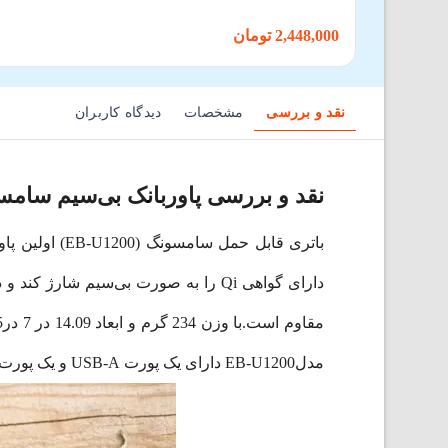
2,448,000 تومان
نقد و بررسی
مشخصات
دیدگاه کاربران
نقد و بررسی پاوربانک بی‌سیم سامسونگ مد
مدلEB-U1200 دارای یک پورت USB-A و یک پورت ورودی و خروجی USB-Type C است. بر روی پاوربانک سامسونگ نشانگر میزان شارژ به صورت چراغ LED دارد.