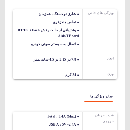
ویژگی های خاص
شارژ دو دستگاه همزمان
تماس هندزفری
پشتیبانی از حالت پخش BT/USB flash
disk/TF card
اتصال به سیستم صوتی خودرو
ابعاد
7.8 در 5.15 در 4.5 سانتی‌متر
وزن
34 گرم
سایر ویژگی ها
شدتِ جریان
Total : 3.4A (Max)
خروجی
USB A : 5V=2.4A