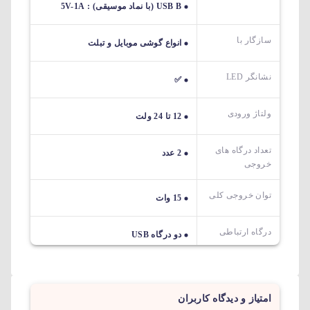
USB B (با نماد موسیقی) : 5V-1A
سازگار با
انواع گوشی موبایل و تبلت
نشانگر LED
✅
ولتاژ ورودی
12 تا 24 ولت
تعداد درگاه های
2 عدد
خروجی
توان خروجی کلی
15 وات
درگاه ارتباطی
دو درگاه USB
امتیاز و دیدگاه کاربران