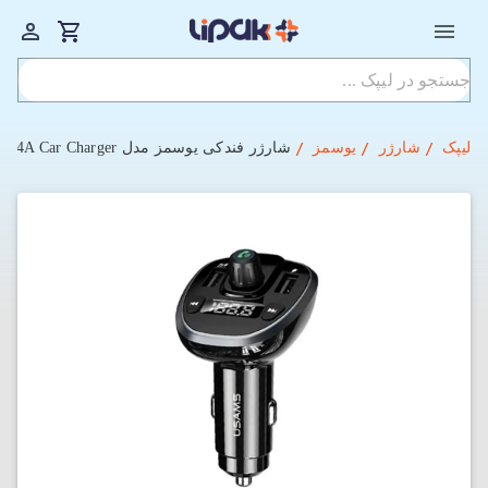
لیپک
شارژر
یوسمز
شارژر فندکی یوسمز مدل CC115 Dual USB 3.4A Car Charger توان 15 وات