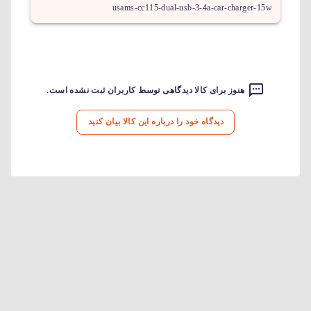
usams-cc115-dual-usb-3-4a-car-charger-15w
هنوز برای کالا دیدگاهی توسط کاربران ثبت نشده است.
دیدگاه خود را درباره این کالا بیان کنید