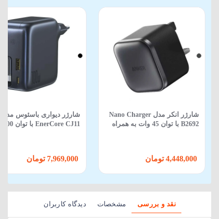
شارژر انکر مدل Nano Charger
شارژر دیواری باسئوس مدل
B2692 با توان 45 وات به همراه
EnerCore CJ11 با توان 100 وات
کابل Type-C
4,448,000 تومان
7,969,000 تومان
نقد و بررسی
مشخصات
دیدگاه کاربران