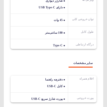
شارژر دیواری
دارای USB Type-C
توان خروجی کلی
45 وات
طول کابل
180 سانتی‌متر
درگاه ارتباطی
Type-C
سایر مشخصات
اقلام همراه
دفترچه راهنما
کابل USB-C
پورت خروجی
پورت شارژ سریع USB-C