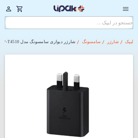
لیپک
شارژر
سامسونگ
شارژر دیواری سامسونگ مدل EP-T4510 توان 45 وات همراه کابل (3پین)