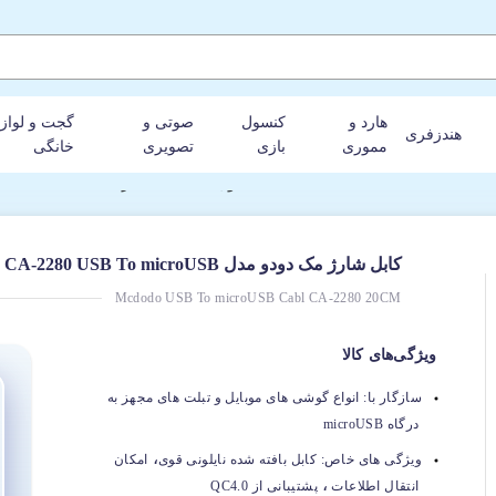
هارد و
کنسول
صوتی و
گجت و لواز
هندزفری
مموری
بازی
تصویری
خانگی
کابل شارژ مک دودو مدل Mcdodo CA-2280 USB To microUSB با طول 20 سانتی متر
Mcdodo USB To microUSB Cabl CA-2280 20CM
ویژگی‌های کالا
سازگار با:
انواع گوشی های موبایل و تبلت های مجهز به
درگاه microUSB
،
ویژگی های خاص:
کابل بافته شده نایلونی قوی
امکان
،
انتقال اطلاعات
پشتیبانی از QC4.0