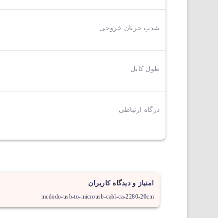
شدتِ جریان خروجی
طول کابل
درگاه ارتباطی
امتیاز و دیدگاه کاربران
mcdodo-usb-to-microusb-cabl-ca-2280-20cm