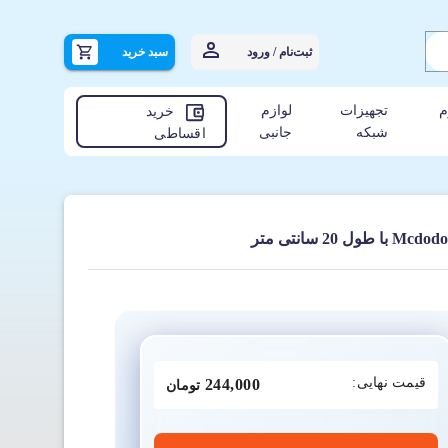
ثبت‌نام / ورود
سبد خرید
م
تجهیزات
لوازم
خرید
شبکه
جانبی
اقساطی
قیمت نهایی:
244,000
تومان