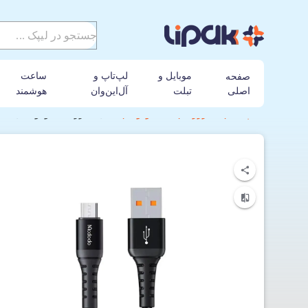
موبایل و
لپ‌تاپ و
ساعت
صفحه
اصلی
تبلت
آل‌این‌وان
هوشمند
لیپک
شارژر
مک دودو
کابل شارژ مک دودو مدل Mcdodo CA-2280 USB To microUSB با طول 20 سانتی متر