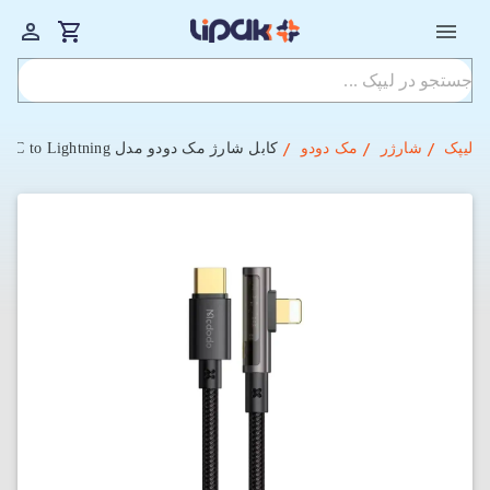
لیپک
شارژر
مک دودو
کابل شارژ مک دودو مدل Mcdodo CA 3390- Type-C to Lightning با طول 120 سانتی‌‌متر