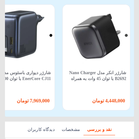
شارژر انکر مدل Nano Charger
شارژر دیواری باسئوس مدل
B2692 با توان 45 وات به همراه
EnerCore CJ11 با توان 100 وات
کابل Type-C
4,448,000 تومان
7,969,000 تومان
نقد و بررسی
مشخصات
دیدگاه کاربران