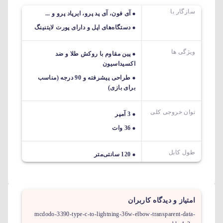
سازگار با
آی فون، آی پد پرو، ایرپاد پرو و ​​...
دستگاه‌های اپل و دارای پورت لایتنینگ
ویژگی ها
پین مقاوم با روکش طلا و ضد
اکسیداسیون
طراحی پیشرفته و 90 درجه (مناسب
برای بازی)
توان خروجی کلی
3 آمپر
36 وات
طول کابل
120 سانتی‌متر
امتیاز و دیدگاه کاربران
mcdodo-3390-type-c-to-lightning-36w-elbow-transparent-data-