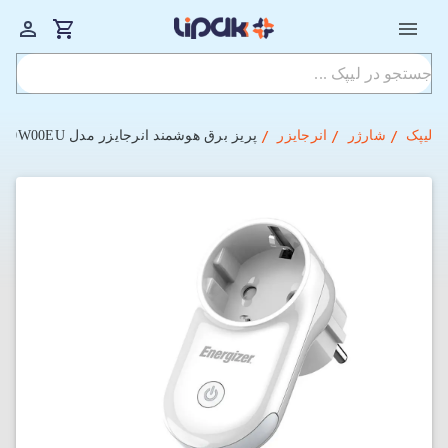
لیپک
شارژر
انرجایزر
پریز برق هوشمند انرجایزر مدل EPB4000W00EU