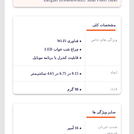
Energizer EPB4000W00EU Smart Power Outlet
مشخصات کلی
ویژگی های خاص
فناوری Wi-Fi
چراغ شب خواب LED
قابلیت کنترل با برنامه موبایل
ابعاد
9.15 در 6.75 در 4.65 سانتی‌متر
وزن
98 گرم
سایر ویژگی ها
شدتِ جریان
16 آمپر
خروجی