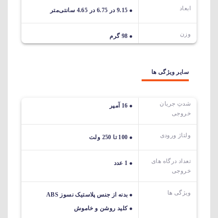
ابعاد
9.15 در 6.75 در 4.65 سانتی‌متر
وزن
98 گرم
سایر ویژگی ها
شدتِ جریان
16 آمپر
خروجی
ولتاژ ورودی
100 تا 250 ولت
تعداد درگاه های
1 عدد
خروجی
ویژگی ها
بدنه از جنس پلاستیک نسوز ABS
کلید روشن و خاموش