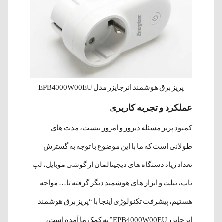
پریز برق هوشمند انرجایزر مدل EPB4000W00EU
عملکرد و تجربه کاربری
کمبود پریز مسئله دیروز و امروز نیست، مدت های
طولانی است که ما با این موضوع با توجه به گسترش
تعداد زیاد دستگاه های دیجیتالمان از گوشی موبایل، لپ
تاپ، تبلت و ابزار های هوشمند دیگر گرفته تا… مواجه
هستیم، پیشرفت تکنولوژی اینجا با “پریز برق هوشمند
انرجایزر EPB4000W00EU” به کمک ما آمده است،