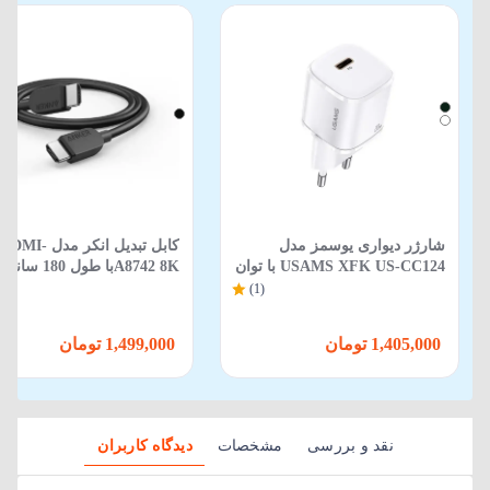
شارژر دیواری یوسمز مدل
کابل تبدیل انکر مدل HDMI-
USAMS XFK US-CC124 با توان
A8742 8Kبا طول 180 سانتی‌متر
20 وات
(1)
1,405,000 تومان
1,499,000 تومان
نقد و بررسی
مشخصات
دیدگاه کاربران