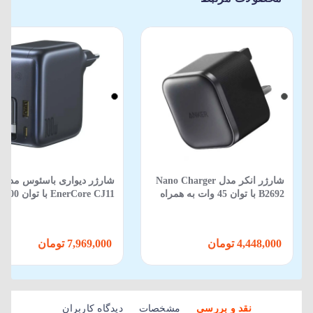
شارژر انکر مدل Nano Charger
شارژر دیواری باسئوس مدل
B2692 با توان 45 وات به همراه
EnerCore CJ11 با توان 100 وات
کابل Type-C
4,448,000 تومان
7,969,000 تومان
نقد و بررسی
مشخصات
دیدگاه کاربران