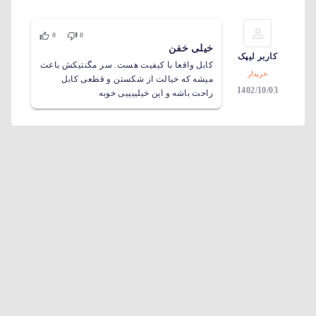
0
0
خیلی خفن
کاربر لیپک
کابل واقعا با کیفیت هست. سر مگنتیکش باعث
خریدار
میشه که خیالت از شکستن و قطعی کابل
1402/10/03
راحت باشه و این خیلییییی خوبه