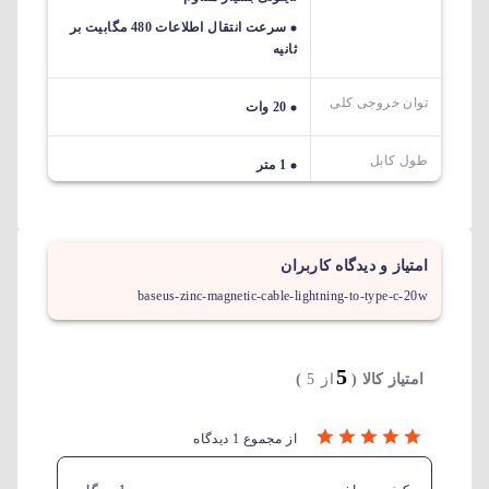
سرعت انتقال اطلاعات 480 مگابیت بر
ثانیه
توان خروجی کلی
20 وات
طول کابل
1 متر
امتیاز و دیدگاه کاربران
baseus-zinc-magnetic-cable-lightning-to-type-c-20w
5
امتیاز کالا (
از 5
)
از مجموع 1 دیدگاه