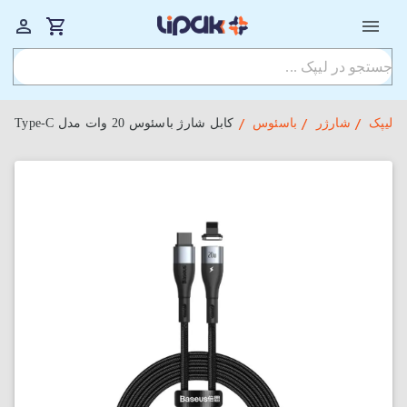
لیپک
شارژر
باسئوس
کابل شارژ باسئوس 20 وات مدل Baseus Zinc Magnetic Cable Lightning to Type-C با طول 100 سانتی‌متر