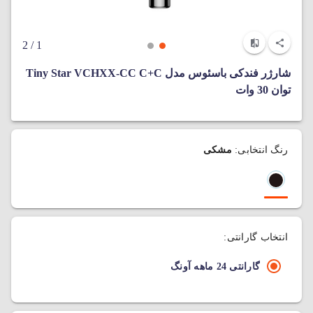
/ 2
1
شارژر فندکی باسئوس مدل Tiny Star VCHXX-CC C+C
توان 30 وات
رنگ انتخابی:
مشکی
انتخاب گارانتی:
گارانتی 24 ماهه آونگ