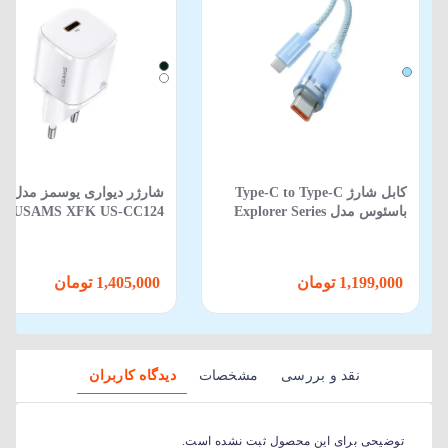
کابل شارژ Type-C to Type-C
شارژر دیواری یوسمز مدل
باسئوس مدل Explorer Series
 US-CC124
Smart Temperature با طول 2 متر
20 وات
100 وات
1,199,000 تومان
1,405,000 تومان
نقد و بررسی
مشخصات
دیدگاه کاربران
توضیحی برای این محصول ثبت نشده است.