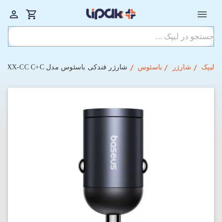
لیپک
شارژر
باسئوس
شارژر فندکی باسئوس مدل Tiny Star VCHXX-CC C+C توان 30 وات