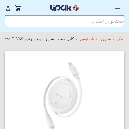
لیپک
شارژر
باسئوس
کابل فست شارژ جمع شونده Baseus Free2Pull Mini Type-C To Type-C 60W طول 100 سانتی‌متر