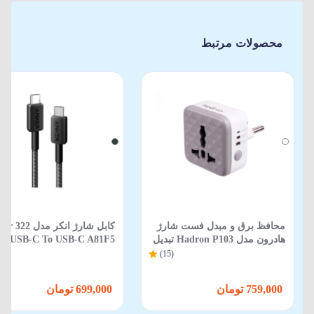
محصولات مرتبط
محافظ برق و مبدل فست شارژ
کابل شارژ انکر مدل 2
هادرون مدل Hadron P103 تبدیل
B-C A81F5
3 به 2 تایمردار
90 سانتی‌متر
(15)
759,000 تومان
699,000 تومان