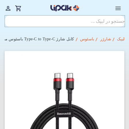
لیپک
شارژر
باسئوس
کابل شارژ Type-C to Type-C باسئوس مدل Cafule Series با طول 1 متر 60 وات