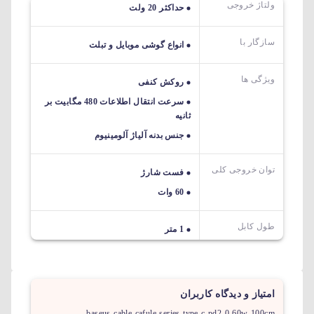
ولتاژ خروجی
حداکثر 20 ولت
سازگار با
انواع گوشی موبایل و تبلت
ویژگی ها
روکش کنفی
سرعت انتقال اطلاعات 480 مگابیت بر
ثانیه
جنس بدنه آلیاژ آلومینیوم
توان خروجی کلی
فست شارژ
60 وات
طول کابل
1 متر
امتیاز و دیدگاه کاربران
baseus-cable-cafule-series-type-c-pd2-0-60w-100cm