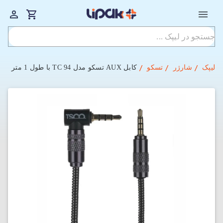
لیپک
شارژر
تسکو
کابل AUX تسکو مدل TC 94 با طول 1 متر