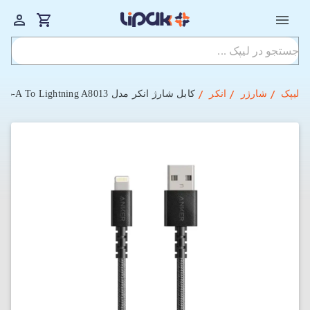
لیپک
شارژر
انکر
کابل شارژ انکر مدل Powerline Select Plus USB-A To Lightning A8013 با طول 180 سانتی‌متر