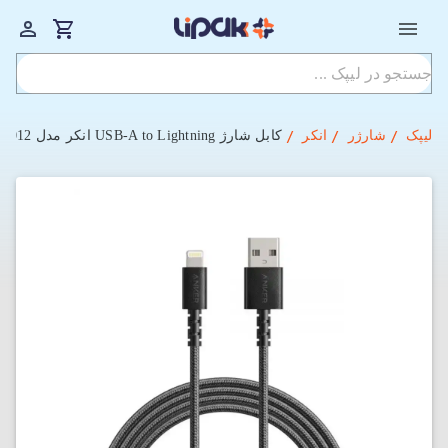
لیپک
شارژر
انکر
کابل شارژ USB-A to Lightning انکر مدل PowerLine Select Plus A8012 با طول 90 سانتی‌متر