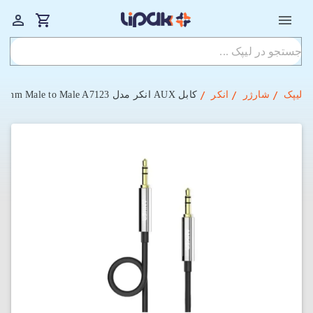
لیپک
شارژر
انکر
کابل AUX انکر مدل Anker 3.5mm Male to Male A7123 با طول 120 سانتی‌متر