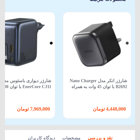
شارژر انکر مدل Nano Charger
شارژر دیواری باسئوس مدل
B2692 با توان 45 وات به همراه
EnerCore CJ11 با توان 100 وات
کابل Type-C
4,448,000 تومان
7,969,000 تومان
نقد و بررسی
مشخصات
دیدگاه کاربران