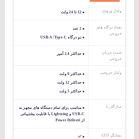
ولتاژ ورودی
12 تا 24 ولت
تعداد درگاه های
2 عدد
خروجی
دو درگاه USB-A /Type-C
شدت جریان
حداکثر 2.4 آمپر
خروجی
ولتاژ خروجی
حداکثر 9 ولت
حداکثر 12 ولت
حداکثر 5 ولت
سازگار با
مناسب برای تمام دستگاه های مجهز به
USB-C و Lightning با قابلیت پشتیبانی
از Power Deliveri
نشانگر LED
✅