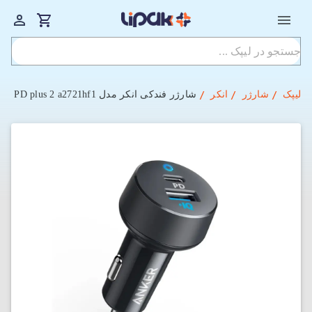
لیپک
شارژر
انکر
شارژر فندکی انکر مدل Power Drive PD plus 2 a2721hf1