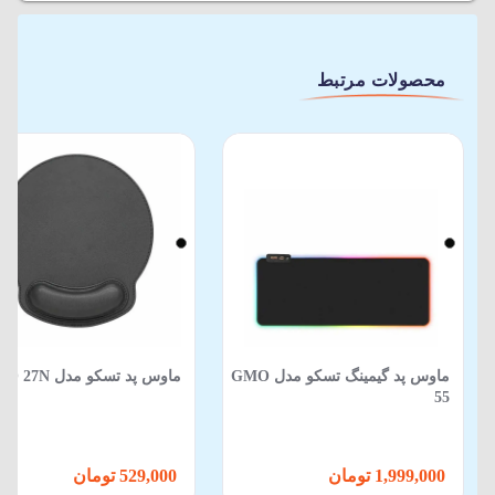
محصولات مرتبط
ماوس پد گیمینگ تسکو مدل GMO
ماوس پد تسکو مدل TMO 27N
55
1,999,000 تومان
529,000 تومان