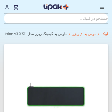
لیپک
موس پد
ریزر
ماوس پد گیمینگ ریزر مدل Goliathus v3 XXL