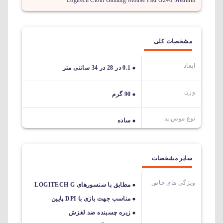
Logitech Cloth Gaming Mouse Pad G240 Medium
مشخصات کلی
ابعاد
0.1 در 28 در 34 سانتی متر
وزن
90 گرم
نوع موس پد
ساده
سایر مشخصات
ویژگی های خاص
مطابق با سنسورهای LOGITECH G
مناسب جهت بازی با DPI پایین
زیره چسبنده ضد لغزش