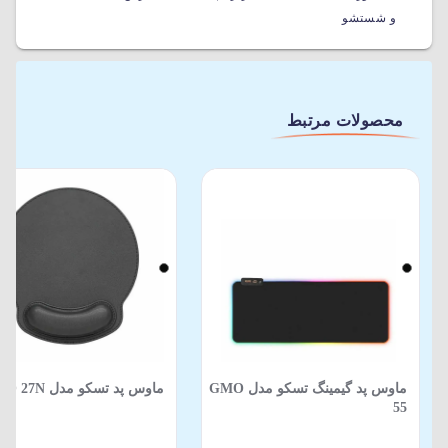
و شستشو
محصولات مرتبط
ماوس پد گیمینگ تسکو مدل GMO
ماوس پد تسکو مدل TMO 27N
55