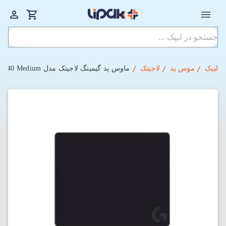
لیپک
موس پد
لاجیتک
ماوس پد گیمینگ لاجیتک مدل Logitech G240 Medium