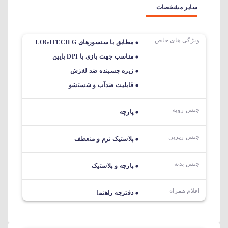
سایر مشخصات
ویژگی های خاص
مطابق با سنسورهای LOGITECH G
مناسب جهت بازی با DPI پایین
زیره چسبنده ضد لغزش
قابلیت ضدآب و شستشو
جنس رویه
پارچه
جنس زیرین
پلاستیک نرم و منعطف
جنس بدنه
پارچه و پلاستیک
اقلام همراه
دفترچه راهنما