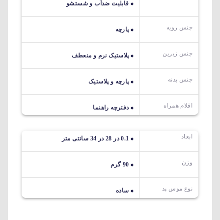
قابلیت ضدآب و شستشو
جنس رویه
پارچه
جنس زیرین
پلاستیک نرم و منعطف
جنس بدنه
پارچه و پلاستیک
اقلام همراه
دفترچه راهنما
ابعاد
0.1 در 28 در 34 سانتی متر
وزن
90 گرم
نوع موس پد
ساده