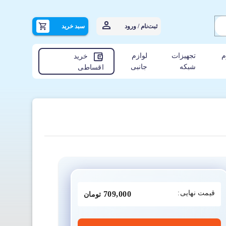
ثبت‌نام / ورود
سبد خرید
م
تجهیزات
لوازم
خرید
شبکه
جانبی
اقساطی
قیمت نهایی:
709,000
تومان