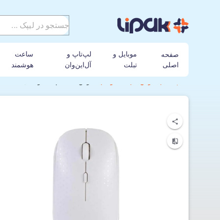
موبایل و
لپ‌تاپ و
ساعت
صفحه
اصلی
تبلت
آل‌این‌وان
هوشمند
لیپک
موس
تسکو
ماوس بی‌سیم تسکو مدل TM 700W