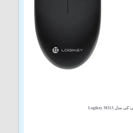
ل Logikey M113
(3)