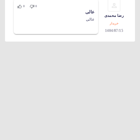
0
0
عالی
رضا محمدی
عالی
خریدار
1404/07/15