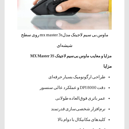
ماوس بی سیم لاجیتک مدلmx master 3s روی سطح
شیشه‌ای
مزایا و معایب ماوس بی‌سیم لاجیتک MX Master 3S
مزایا
طراحی ارگونومیک بسیار حرفه‌ای
دقت 8000 DPI و عملکرد عالی سنسور
عمر باتری فوق‌العاده طولانی
نرم‌افزار شخصی‌سازی قدرتمند
کلیدهای مکانیکال با دوام بالا