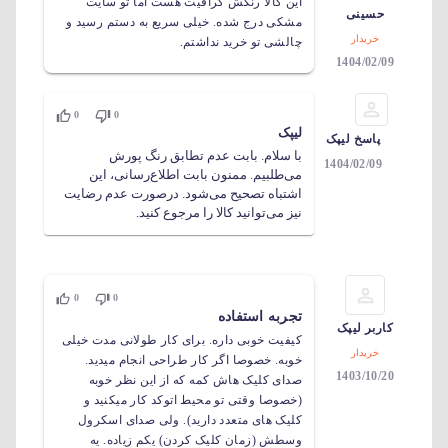
این کالا رنگش گرافیت هست اما تو سایت
حسینی
مشکی درج شده. خیلی سریع به دستم رسید و
خریدار
چالشی تو خرید نداشتم.
1404/02/09
0
0
لیپک
پاسخ لیپک
با سلام. بابت عدم تطابق رنگ پورش
1404/02/09
می‌طلبیم. ممنون بابت اطلاع‌رسانی، این
اشتباه تصحیح می‌شود. درصورت عدم رضایت
نیز می‌توانید کالا را مرجوع کنید.
0
0
تجربه استفاده
کاربر لیپک
کیفیت خوبی داره. برای کار طولانی مدت خیلی
خریدار
خوبه. خصوصا اگر کار طراحی انجام میدید.
1403/10/20
صدای کلیک هاش کمه که از این نظر خوبه
(خصوصا وقتی تو محیط اتوکد کار میکنید و
کلیک های متعدد دارید). ولی صدای اسکرول
وسطش (زمان کلیک کردن) یکم زیاده. یه