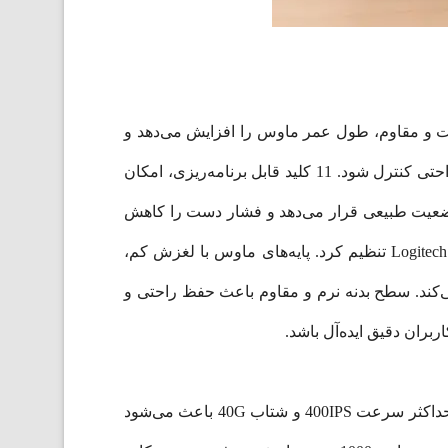
کیفیت و مقاوم، طول عمر ماوس را افزایش می‌دهد و
حس یک محصول حرفه‌ای را منتقل می‌کند. وزن 110 گرم باعث می‌شود حرکت ماوس در بازی‌های سریع و پیچیده به راحتی کنترل شود. 11 کلید قابل برنامه‌ریزی، امکان
 وضعیت طبیعی قرار می‌دهد و فشار دست را کاهش
می‌دهد. نورپردازی RGB قابل تنظیم جلوه بصری جذابی ایجاد می‌کند و می‌توان رنگ‌ها و افکت‌ها را با نرم‌افزار Logitech G Hub تنظیم کرد. پایه‌های ماوس با لغزش کم،
موقت با اتصال باسیم را فراهم می‌کند. سطح بدنه نرم و مقاوم باعث حفظ راحتی و
ان دقیق ایده‌آل باشد.
ماوس G903 با سنسور HERO 25K دقت بین 100 تا 25600 DPI را ارائه می‌دهد و کنترل دقیق حرکات را فراهم می‌کند. حداکثر سرعت 400IPS و شتاب 40G باعث می‌شود