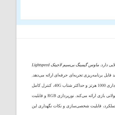
یی دارد.
ماوس گیمینگ بی‌سیم لاجیتک Lightspeed
نه‌های برتر در این دسته است که با طراحی مناسب برای هر دو دست، اتصال بی‌سیم و باسیم، و 11 کلید قابل برنامه‌ریزی تجربه‌ای حرفه‌ای ارائه می‌دهد.
سنسور HERO 25K با دقت بین 100 تا 25600 DPI و سرعت 400IPS، حرکات دقیق و روان را تضمین می‌کند. نرخ نمونه‌برداری 1000 هرتز و حداکثر شتاب 40G، کنترل کامل
روی بازی‌ها و کارهای دقیق را فراهم می‌آورد. وزن سبک و طراحی متقارن، تجربه راحت و بدون خستگی در جلسات طولانی بازی ارائه می‌کند. نورپردازی RGB و قابلیت
ملکرد، قابلیت شخصی‌سازی و نکات نگهداری این