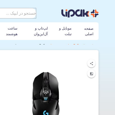
موبایل و
لپ‌تاپ و
ساعت
صفحه
اصلی
تبلت
آل‌این‌وان
هوشمند
لیپک
موس
لاجیتک
ماوس گیمینگ بی‌سیم لاجیتک مدل htspeed G903