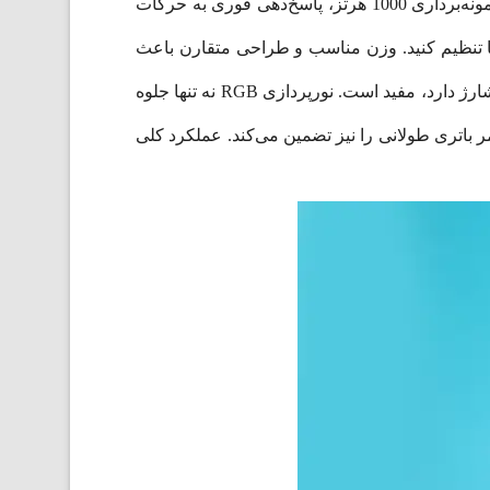
حتی در بازی‌های سریع و مسابقه‌ای، حرکت ماوس بدون تأخیر و روان باشد. اتصال بی‌سیم و باسیم پایدار است و نرخ نمونه‌برداری 1000 هرتز، پاسخ‌دهی فوری به حرکات
 روی کلیدها تنظیم کنید. وزن مناسب و طراحی متقارن باعث
می‌شود استفاده طولانی مدت از ماوس باعث خستگی دست نشود. قابلیت اتصال باسیم نیز در مواقعی که باتری نیاز به شارژ دارد، مفید است. نورپردازی RGB نه تنها جلوه
ا و حالت‌ها را دارد. سنسور HERO 25K با مصرف کم انرژی، عمر باتری طولانی را نیز تضمین می‌کند. عملکرد کلی