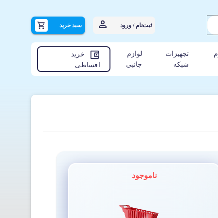
ثبت‌نام / ورود
سبد خرید
م
تجهیزات
لوازم
خرید
شبکه
جانبی
اقساطی
ناموجود