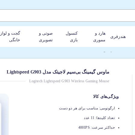
هارد و
کنسول
صوتی و
گجت و لواز
هندزفری
مموری
بازی
تصویری
خانگی
Lig
ماوس گیمینگ بی‌سیم لاجیتک مدل Lightspeed G903
Logitech Lightspeed G903 Wireless Gaming Mouse
ویژگی‌های کالا
ارگونومی:
مناسب برای هر دو دست
تعداد کلیدها:
11 عدد
حداکثر سرعت:
400IPS